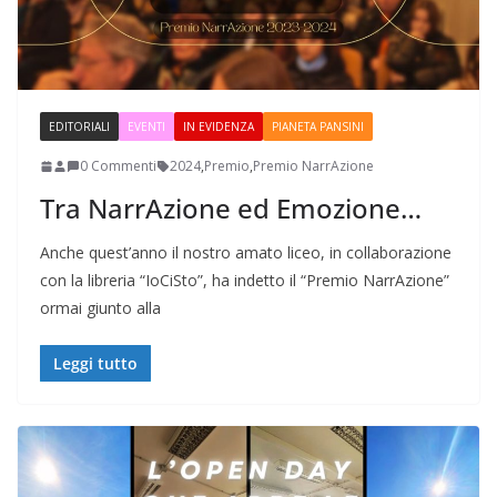
EDITORIALI
EVENTI
IN EVIDENZA
PIANETA PANSINI
0 Commenti
2024
,
Premio
,
Premio NarrAzione
Tra NarrAzione ed Emozione…
Anche quest’anno il nostro amato liceo, in collaborazione
con la libreria “IoCiSto”, ha indetto il “Premio NarrAzione”
ormai giunto alla
Leggi tutto