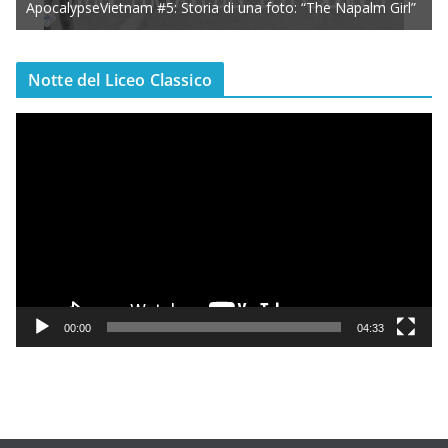
ApocalypseVietnam #5: Storia di una foto: “The Napalm Girl”
Notte del Liceo Classico
V
i
d
e
o
P
l
a
y
00:00
04:33
e
r