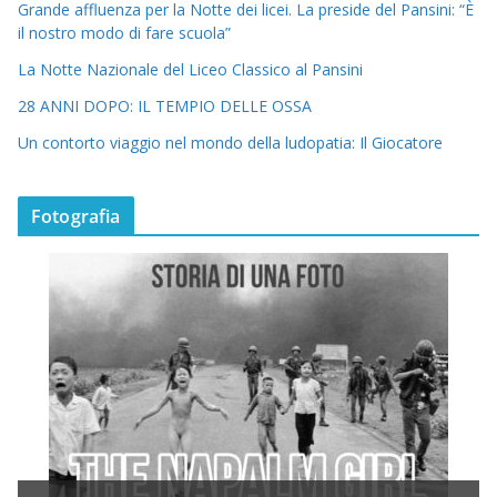
Grande affluenza per la Notte dei licei. La preside del Pansini: “È
il nostro modo di fare scuola”
La Notte Nazionale del Liceo Classico al Pansini
28 ANNI DOPO: IL TEMPIO DELLE OSSA
Un contorto viaggio nel mondo della ludopatia: Il Giocatore
Fotografia