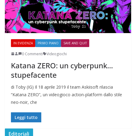
IN EVIDENZA
PRIMO PIANO
SAVE AND QUIT
0 Commenti
Videogiochi
Katana ZERO: un cyberpunk…
stupefacente
di Toby (IG) Il 18 aprile 2019 il team Askiisoft rilascia
“Katana ZERO”, un videogioco action-platform dallo stile
neo-noir, che
Leggi tutto
Editoriali