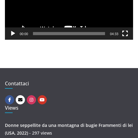
o
P
l
a
y
00:00
04:33
e
r
Contattaci
Views
Donne seppellite da una montagna di bugie Frammenti di lei
(USA, 2022)
- 297 views