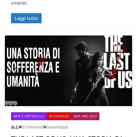
creando
Leggi tutto
ARTE E SPETTACOLO
IN EVIDENZA
SAVE AND QUIT
0 Commenti
saveandquit