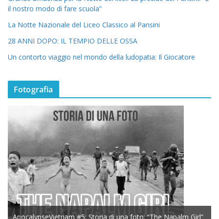
il nostro modo di fare scuola”
La Notte Nazionale del Liceo Classico al Pansini
28 ANNI DOPO: IL TEMPIO DELLE OSSA
Un contorto viaggio nel mondo della ludopatia: Il Giocatore
Fotografia
ApocalypseVietnam #5: Storia di una foto: “The Napalm Girl”