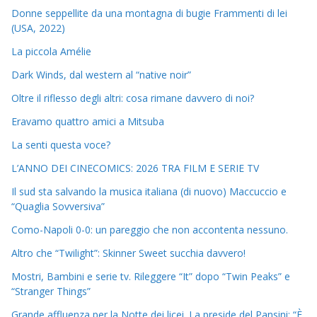
Donne seppellite da una montagna di bugie Frammenti di lei
(USA, 2022)
La piccola Amélie
Dark Winds, dal western al “native noir”
Oltre il riflesso degli altri: cosa rimane davvero di noi?
Eravamo quattro amici a Mitsuba
La senti questa voce?
L’ANNO DEI CINECOMICS: 2026 TRA FILM E SERIE TV
Il sud sta salvando la musica italiana (di nuovo) Maccuccio e
“Quaglia Sovversiva”
Como-Napoli 0-0: un pareggio che non accontenta nessuno.
Altro che “Twilight”: Skinner Sweet succhia davvero!
Mostri, Bambini e serie tv. Rileggere “It” dopo “Twin Peaks” e
“Stranger Things”
Grande affluenza per la Notte dei licei. La preside del Pansini: “È