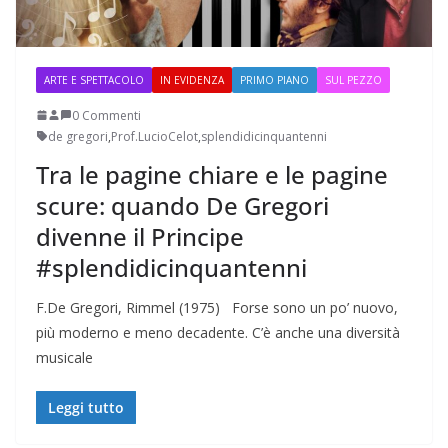
ARTE E SPETTACOLO
IN EVIDENZA
PRIMO PIANO
SUL PEZZO
0 Commenti
de gregori
,
Prof.LucioCelot
,
splendidicinquantenni
Tra le pagine chiare e le pagine
scure: quando De Gregori
divenne il Principe
#splendidicinquantenni
F.De Gregori, Rimmel (1975) Forse sono un po’ nuovo,
più moderno e meno decadente. C’è anche una diversità
musicale
Leggi tutto