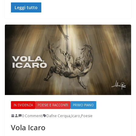
Leggi tutto
IN EVIDENZA
POESIE E RACCONTI
PRIMO PIANO
0 Commenti
Dafne Cerqua
,
Icaro
,
Poesie
Vola Icaro