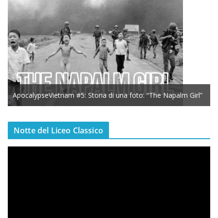
ApocalypseVietnam #5: Storia di una foto: “The Napalm Girl”
Notte del Liceo Classico
V
i
d
e
o
P