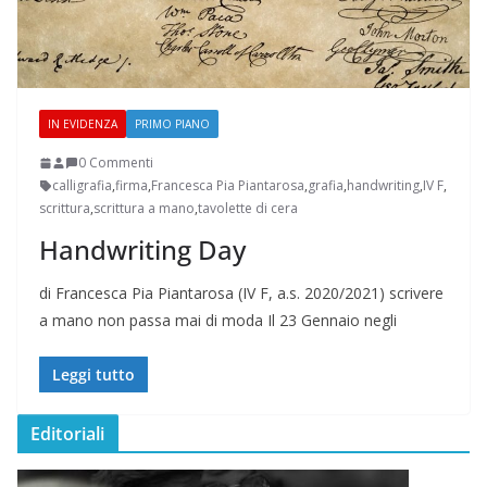
IN EVIDENZA
PRIMO PIANO
0 Commenti
calligrafia
,
firma
,
Francesca Pia Piantarosa
,
grafia
,
handwriting
,
IV F
,
scrittura
,
scrittura a mano
,
tavolette di cera
Handwriting Day
di Francesca Pia Piantarosa (IV F, a.s. 2020/2021) scrivere
a mano non passa mai di moda Il 23 Gennaio negli
Leggi tutto
Editoriali