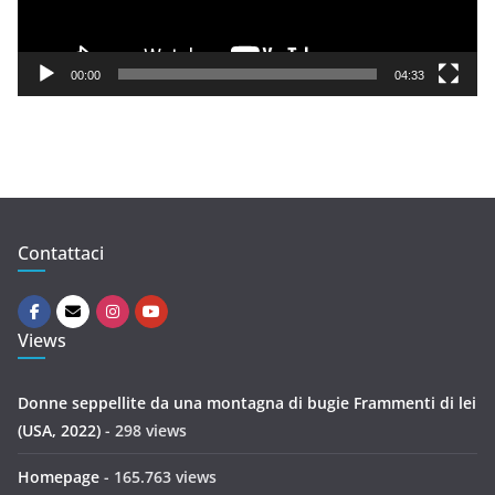
l
a
y
00:00
04:33
e
r
Contattaci
Views
Donne seppellite da una montagna di bugie Frammenti di lei
(USA, 2022)
- 298 views
Homepage
- 165.763 views