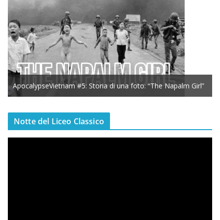
ApocalypseVietnam #5: Storia di una foto: “The Napalm Girl”
Notte del Liceo Classico
V
i
d
e
o
P
l