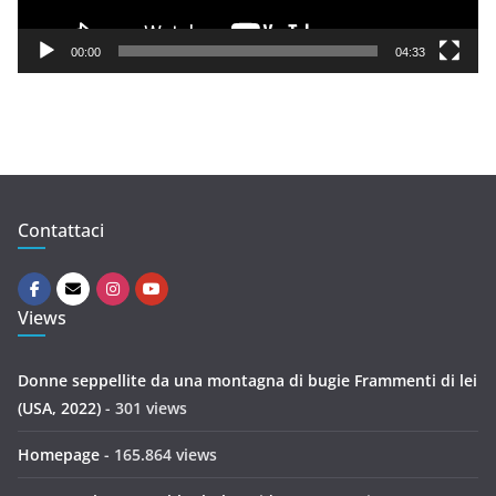
a
y
00:00
04:33
e
r
Contattaci
Views
Donne seppellite da una montagna di bugie Frammenti di lei
(USA, 2022)
- 301 views
Homepage
- 165.864 views