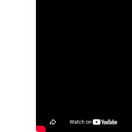
ndifferente che vive nella
ApocalypseVietnam #7: Storia di u
Justice on a Saigon Street”