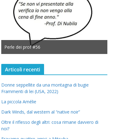
Perle dei prof #55
Perle dei prof
Articoli recenti
Donne seppellite da una montagna di bugie
Frammenti di lei (USA, 2022)
La piccola Amélie
Dark Winds, dal western al “native noir”
Oltre il riflesso degli altri: cosa rimane davvero di
noi?
Eravamo quattro amici a Mitsuba