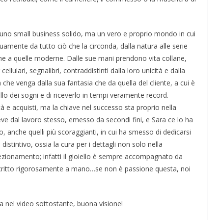
 uno small business solido, ma un vero e proprio mondo in cui
inuamente da tutto ciò che la circonda, dalla natura alle serie
iche a quelle moderne. Dalle sue mani prendono vita collane,
cellulari, segnalibri, contraddistinti dalla loro unicità e dalla
 che venga dalla sua fantasia che da quella del cliente, a cui è
ello dei sogni e di riceverlo in tempi veramente record.
tà e acquisti, ma la chiave nel successo sta proprio nella
ceve dal lavoro stesso, emesso da secondi fini, e Sara ce lo ha
anche quelli più scoraggianti, in cui ha smesso di dedicarsi
distintivo, ossia la cura per i dettagli non solo nella
fezionamento; infatti il gioiello è sempre accompagnato da
o scritto rigorosamente a mano…se non è passione questa, noi
ta nel video sottostante, buona visione!