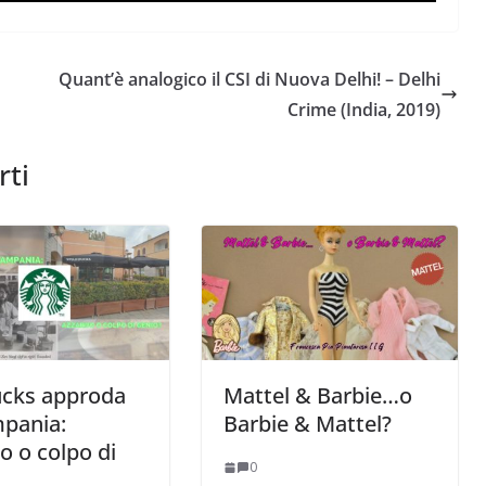
Quant’è analogico il CSI di Nuova Delhi! – Delhi
Crime (India, 2019)
rti
ucks approda
Mattel & Barbie…o
mpania:
Barbie & Mattel?
o o colpo di
0