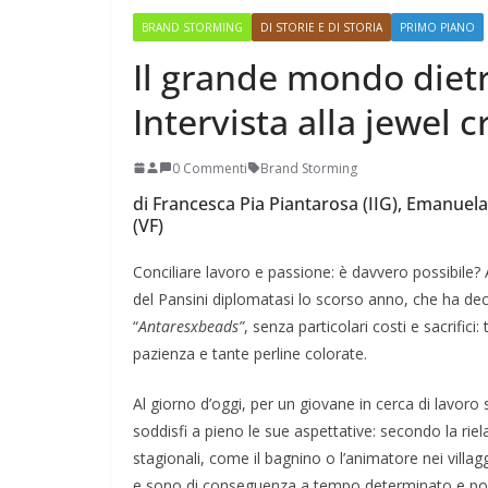
BRAND STORMING
DI STORIE E DI STORIA
PRIMO PIANO
Il grande mondo diet
Intervista alla jewel
Perle dei prof #57
0 Commenti
Brand Storming
di Francesca Pia Piantarosa (IIG), Emanuel
(VF)
Conciliare lavoro e passione: è davvero possibile? 
del Pansini diplomatasi lo scorso anno, che ha deci
“
Antaresxbeads”
, senza particolari costi e sacrifici:
pazienza e tante perline colorate.
Al giorno d’oggi, per un giovane in cerca di lavor
soddisfi a pieno le sue aspettative: secondo la rie
stagionali, come il bagnino o l’animatore nei villaggi
e sono di conseguenza a tempo determinato e poco