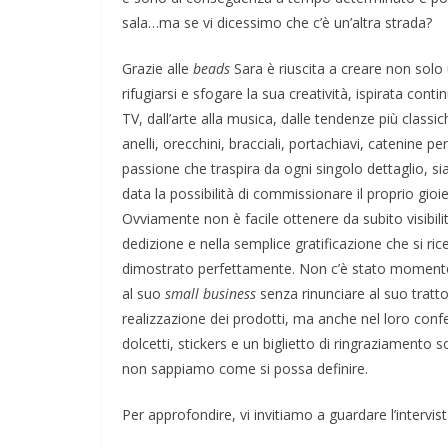
sala…ma se vi dicessimo che c’è un’altra strada?
Grazie alle
beads
Sara è riuscita a creare non solo
rifugiarsi e sfogare la sua creatività, ispirata cont
TV, dall’arte alla musica, dalle tendenze più class
anelli, orecchini, bracciali, portachiavi, catenine per 
passione che traspira da ogni singolo dettaglio, sia
data la possibilità di commissionare il proprio gioi
Ovviamente non è facile ottenere da subito visibili
dedizione e nella semplice gratificazione che si ri
dimostrato perfettamente. Non c’è stato momento, 
al suo
small business
senza rinunciare al suo tratto 
realizzazione dei prodotti, ma anche nel loro con
dolcetti, stickers e un biglietto di ringraziament
non sappiamo come si possa definire.
Per approfondire, vi invitiamo a guardare l’intervis