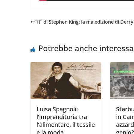
“It” di Stephen King: la maledizione di Derry
Potrebbe anche interessa
Luisa Spagnoli:
Starb
l’imprenditoria tra
in Ca
l’alimentare, il tessile
azzard
e la moda
genio?