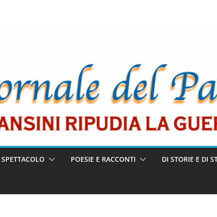
E SPETTACOLO
POESIE E RACCONTI
DI STORIE E DI S