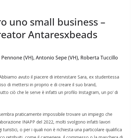
ro uno small business –
 creator Antaresxbeads
Perle dei prof #56
a Pennone (VH), Antonio Sepe (VH), Roberta Tuccillo
Abbiamo avuto il piacere di intervistare Sara, ex studentessa
so di mettersi in proprio e di creare il suo brand,
 tutto ciò che le serve è infatti un profilo Instagram, un po’ di
o sembra praticamente impossibile trovare un impiego che
laborazione INAPP del 2022, molti svolgono infatti lavori
 turistici, o per i quali non è richiesta una particolare qualifica
 retribuiti, come il cameriere, il commesso o la maschera di