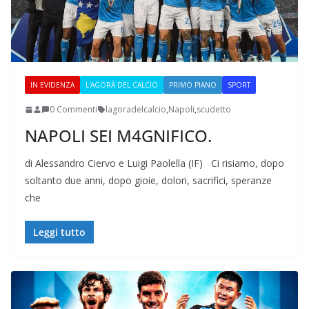
IN EVIDENZA
L'AGORÀ DEL CALCIO
PRIMO PIANO
SPORT
0 Commenti
lagoradelcalcio
,
Napoli
,
scudetto
NAPOLI SEI M4GNIFICO.
di Alessandro Ciervo e Luigi Paolella (IF) Ci risiamo, dopo
soltanto due anni, dopo gioie, dolori, sacrifici, speranze
che
Leggi tutto