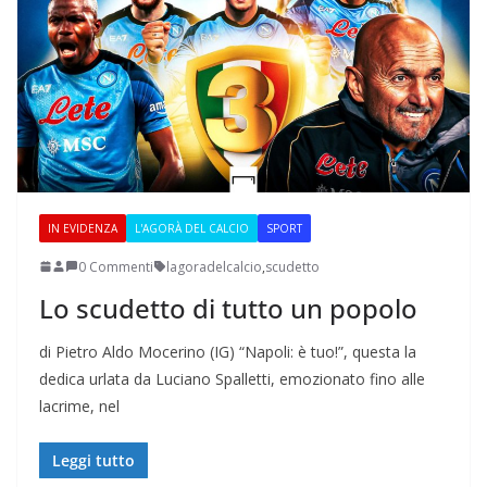
IN EVIDENZA
L'AGORÀ DEL CALCIO
SPORT
0 Commenti
lagoradelcalcio
,
scudetto
Lo scudetto di tutto un popolo
di Pietro Aldo Mocerino (IG) “Napoli: è tuo!”, questa la
dedica urlata da Luciano Spalletti, emozionato fino alle
lacrime, nel
Leggi tutto