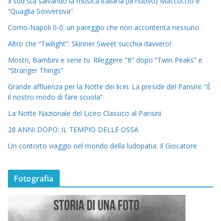
Il sud sta salvando la musica italiana (di nuovo) Maccuccio e
“Quaglia Sovversiva”
Como-Napoli 0-0: un pareggio che non accontenta nessuno.
Altro che “Twilight”: Skinner Sweet succhia davvero!
Mostri, Bambini e serie tv. Rileggere “It” dopo “Twin Peaks” e
“Stranger Things”
Grande affluenza per la Notte dei licei. La preside del Pansini: “È
il nostro modo di fare scuola”
La Notte Nazionale del Liceo Classico al Pansini
28 ANNI DOPO: IL TEMPIO DELLE OSSA
Un contorto viaggio nel mondo della ludopatia: Il Giocatore
Fotografia