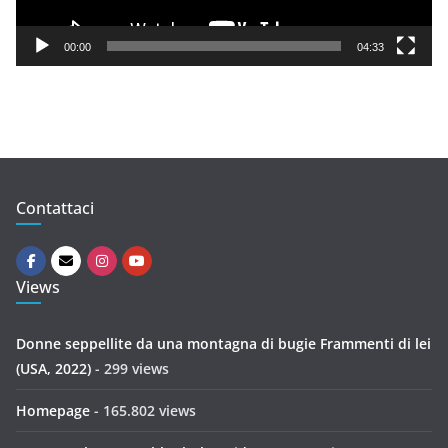
a
y
00:00
04:33
e
r
Contattaci
Views
Donne seppellite da una montagna di bugie Frammenti di lei
(USA, 2022)
- 299 views
Homepage
- 165.802 views