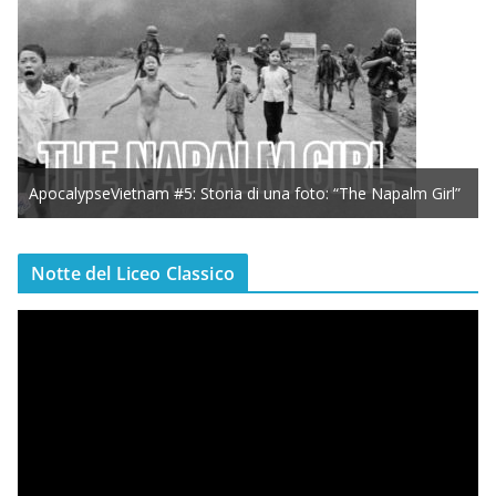
ApocalypseVietnam #5: Storia di una foto: “The Napalm Girl”
Notte del Liceo Classico
V
i
d
e
o
P
l