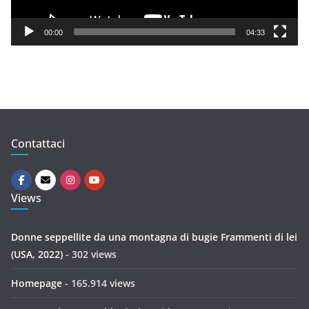
a
y
00:00
04:33
e
r
Contattaci
Views
Donne seppellite da una montagna di bugie Frammenti di lei
(USA, 2022)
- 302 views
Homepage
- 165.914 views