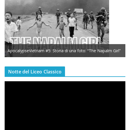
ApocalypseVietnam #5: Storia di una foto: “The Napalm Girl”
Notte del Liceo Classico
V
i
d
e
o
P
l