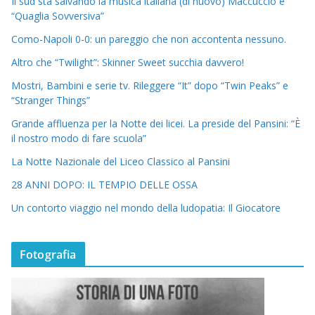
Il sud sta salvando la musica italiana (di nuovo) Maccuccio e
“Quaglia Sovversiva”
Como-Napoli 0-0: un pareggio che non accontenta nessuno.
Altro che “Twilight”: Skinner Sweet succhia davvero!
Mostri, Bambini e serie tv. Rileggere “It” dopo “Twin Peaks” e
“Stranger Things”
Grande affluenza per la Notte dei licei. La preside del Pansini: “È
il nostro modo di fare scuola”
La Notte Nazionale del Liceo Classico al Pansini
28 ANNI DOPO: IL TEMPIO DELLE OSSA
Un contorto viaggio nel mondo della ludopatia: Il Giocatore
Fotografia