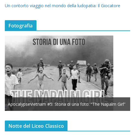
Un contorto viaggio nel mondo della ludopatia: Il Giocatore
Fotografia
ApocalypseVietnam #5: Storia di una foto: “The Napalm Girl”
Notte del Liceo Classico