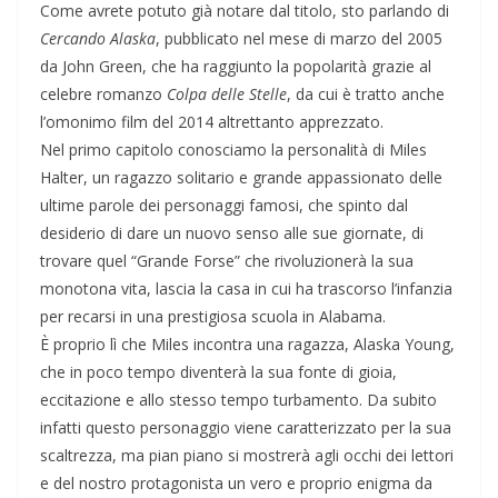
Come avrete potuto già notare dal titolo, sto parlando di
Cercando Alaska
, pubblicato nel mese di marzo del 2005
da John Green, che ha raggiunto la popolarità grazie al
celebre romanzo
Colpa delle Stelle
, da cui è tratto anche
l’omonimo film del 2014 altrettanto apprezzato.
Nel primo capitolo conosciamo la personalità di Miles
Halter, un ragazzo solitario e grande appassionato delle
ultime parole dei personaggi famosi, che spinto dal
desiderio di dare un nuovo senso alle sue giornate, di
trovare quel “Grande Forse” che rivoluzionerà la sua
monotona vita, lascia la casa in cui ha trascorso l’infanzia
per recarsi in una prestigiosa scuola in Alabama.
È proprio lì che Miles incontra una ragazza, Alaska Young,
che in poco tempo diventerà la sua fonte di gioia,
eccitazione e allo stesso tempo turbamento. Da subito
infatti questo personaggio viene caratterizzato per la sua
scaltrezza, ma pian piano si mostrerà agli occhi dei lettori
e del nostro protagonista un vero e proprio enigma da