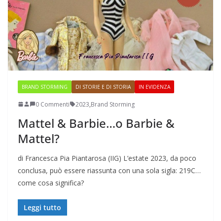
BRAND STORMING
DI STORIE E DI STORIA
IN EVIDENZA
0 Commenti
2023
,
Brand Storming
Mattel & Barbie…o Barbie &
Mattel?
di Francesca Pia Piantarosa (IIG) L’estate 2023, da poco
conclusa, può essere riassunta con una sola sigla: 219C…
come cosa significa?
Leggi tutto