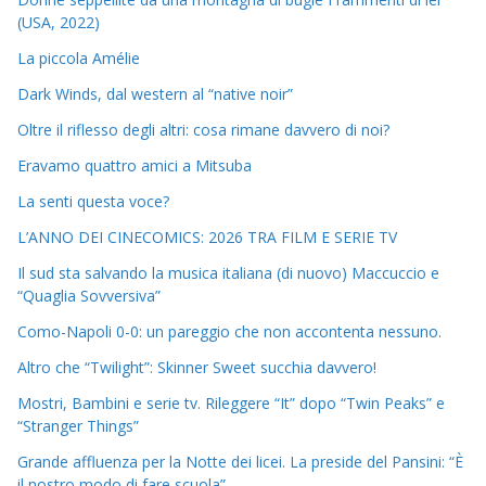
(USA, 2022)
La piccola Amélie
Dark Winds, dal western al “native noir”
Oltre il riflesso degli altri: cosa rimane davvero di noi?
Eravamo quattro amici a Mitsuba
La senti questa voce?
L’ANNO DEI CINECOMICS: 2026 TRA FILM E SERIE TV
Il sud sta salvando la musica italiana (di nuovo) Maccuccio e
“Quaglia Sovversiva”
Como-Napoli 0-0: un pareggio che non accontenta nessuno.
Altro che “Twilight”: Skinner Sweet succhia davvero!
Mostri, Bambini e serie tv. Rileggere “It” dopo “Twin Peaks” e
“Stranger Things”
Grande affluenza per la Notte dei licei. La preside del Pansini: “È
il nostro modo di fare scuola”