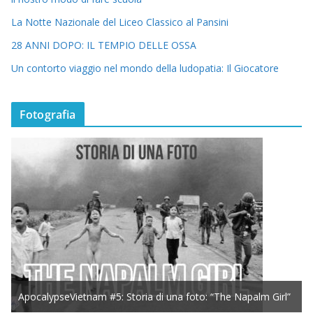
La Notte Nazionale del Liceo Classico al Pansini
28 ANNI DOPO: IL TEMPIO DELLE OSSA
Un contorto viaggio nel mondo della ludopatia: Il Giocatore
Fotografia
ApocalypseVietnam #5: Storia di una foto: “The Napalm Girl”