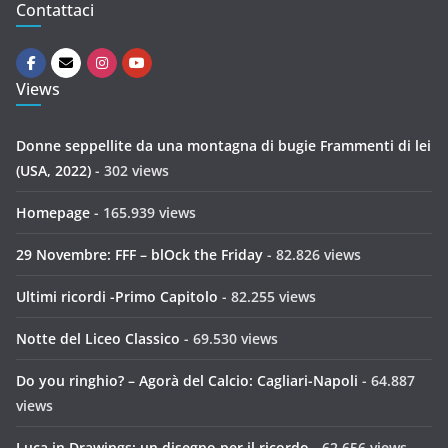
Contattaci
Views
Donne seppellite da una montagna di bugie Frammenti di lei
(USA, 2022)
- 302 views
Homepage
- 165.939 views
29 Novembre: FFF – blOck the Friday
- 82.826 views
Ultimi ricordi -Primo Capitolo
- 82.255 views
Notte del Liceo Classico
- 69.530 views
Do you ringhio? – Agorà del Calcio: Cagliari-Napoli
- 64.887
views
Luca in Drawings: un disegno per il ricordo
- 62.656 views