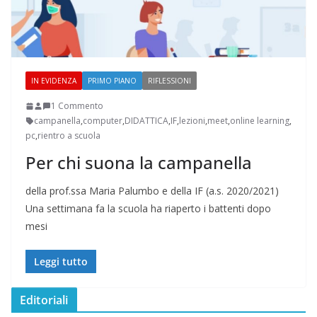
IN EVIDENZA
PRIMO PIANO
RIFLESSIONI
1 Commento
campanella
,
computer
,
DIDATTICA
,
IF
,
lezioni
,
meet
,
online learning
,
pc
,
rientro a scuola
Per chi suona la campanella
della prof.ssa Maria Palumbo e della IF (a.s. 2020/2021)
Una settimana fa la scuola ha riaperto i battenti dopo
mesi
Leggi tutto
Editoriali