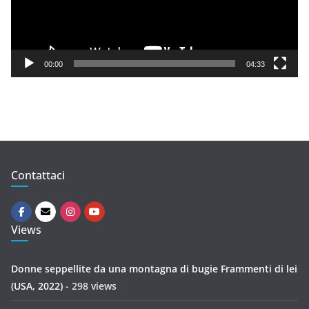
P
l
a
y
00:00
04:33
e
r
Contattaci
Views
Donne seppellite da una montagna di bugie Frammenti di lei
(USA, 2022)
- 298 views