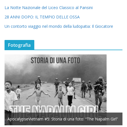
La Notte Nazionale del Liceo Classico al Pansini
28 ANNI DOPO: IL TEMPIO DELLE OSSA
Un contorto viaggio nel mondo della ludopatia: Il Giocatore
Fotografia
ApocalypseVietnam #5: Storia di una foto: “The Napalm Girl”