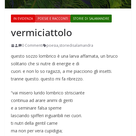
IN EVIDENZA
POESIE E RACCONTI
STORIE DI SALAMANDRE
vermiciattolo
0 Commenti
poesia
,
storiedisalamandra
questo sozzo lombrico è una larva affamata, un bruco
solitario che si nutre di energie e di
cuori. e non lo so ragazzi, a me piacciono gli insetti.
tranne questo. questo mi fa ribrezzo.
“vai misero lurido lombrico strisciante
continua ad arare animi di genti
e a seminare falsa speme
lasciando spifferi inguaribili nei cuori.
ti nutri della gentil carne
ma non per vera cupidigia;