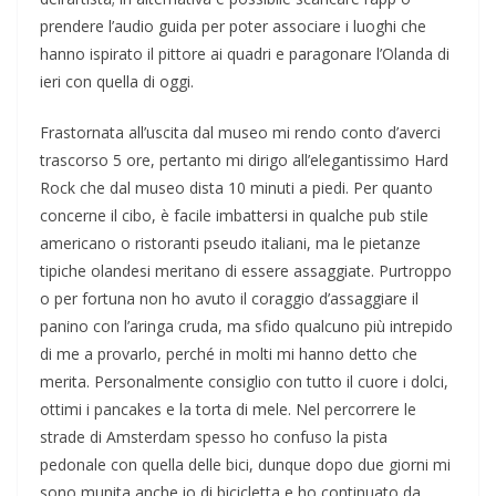
prendere l’audio guida per poter associare i luoghi che
hanno ispirato il pittore ai quadri e paragonare l’Olanda di
ieri con quella di oggi.
Frastornata all’uscita dal museo mi rendo conto d’averci
trascorso 5 ore, pertanto mi dirigo all’elegantissimo Hard
Rock che dal museo dista 10 minuti a piedi. Per quanto
concerne il cibo, è facile imbattersi in qualche pub stile
americano o ristoranti pseudo italiani, ma le pietanze
tipiche olandesi meritano di essere assaggiate. Purtroppo
o per fortuna non ho avuto il coraggio d’assaggiare il
panino con l’aringa cruda, ma sfido qualcuno più intrepido
di me a provarlo, perché in molti mi hanno detto che
merita. Personalmente consiglio con tutto il cuore i dolci,
ottimi i pancakes e la torta di mele. Nel percorrere le
strade di Amsterdam spesso ho confuso la pista
pedonale con quella delle bici, dunque dopo due giorni mi
sono munita anche io di bicicletta e ho continuato da