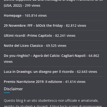
(USA, 2022)
- 299 views
Homepage
- 165.814 views
29 Novembre: FFF – blOck the Friday
- 82.812 views
Ultimi ricordi -Primo Capitolo
- 82.241 views
Notte del Liceo Classico
- 69.525 views
Do you ringhio? – Agorà del Calcio: Cagliari-Napoli
- 64.862
views
Luca in Drawings: un disegno per il ricordo
- 62.643 views
Premio NarrAzione 2019: II edizione
- 41.614 views
Disclaimer
Questo blog è un sito studentesco non ufficiale e amatoriale,
gestito da studenti e docenti. Il blog ha lo scopo di promuovere