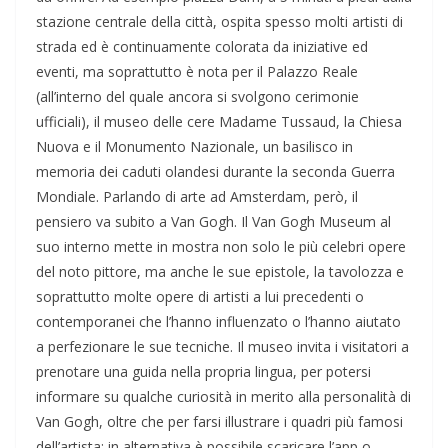
stazione centrale della città, ospita spesso molti artisti di
strada ed è continuamente colorata da iniziative ed
eventi, ma soprattutto è nota per il Palazzo Reale
(all’interno del quale ancora si svolgono cerimonie
ufficiali), il museo delle cere Madame Tussaud, la Chiesa
Nuova e il Monumento Nazionale, un basilisco in
memoria dei caduti olandesi durante la seconda Guerra
Mondiale. Parlando di arte ad Amsterdam, però, il
pensiero va subito a Van Gogh. Il Van Gogh Museum al
suo interno mette in mostra non solo le più celebri opere
del noto pittore, ma anche le sue epistole, la tavolozza e
soprattutto molte opere di artisti a lui precedenti o
contemporanei che l’hanno influenzato o l’hanno aiutato
a perfezionare le sue tecniche. Il museo invita i visitatori a
prenotare una guida nella propria lingua, per potersi
informare su qualche curiosità in merito alla personalità di
Van Gogh, oltre che per farsi illustrare i quadri più famosi
dell’artista; in alternativa è possibile scaricare l’app o