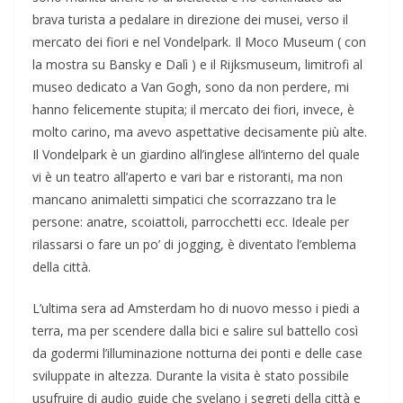
brava turista a pedalare in direzione dei musei, verso il
mercato dei fiori e nel Vondelpark. Il Moco Museum ( con
la mostra su Bansky e Dalì ) e il Rijksmuseum, limitrofi al
museo dedicato a Van Gogh, sono da non perdere, mi
hanno felicemente stupita; il mercato dei fiori, invece, è
molto carino, ma avevo aspettative decisamente più alte.
Il Vondelpark è un giardino all’inglese all’interno del quale
vi è un teatro all’aperto e vari bar e ristoranti, ma non
mancano animaletti simpatici che scorrazzano tra le
persone: anatre, scoiattoli, parrocchetti ecc. Ideale per
rilassarsi o fare un po’ di jogging, è diventato l’emblema
della città.
L’ultima sera ad Amsterdam ho di nuovo messo i piedi a
terra, ma per scendere dalla bici e salire sul battello così
da godermi l’illuminazione notturna dei ponti e delle case
sviluppate in altezza. Durante la visita è stato possibile
usufruire di audio guide che svelano i segreti della città e