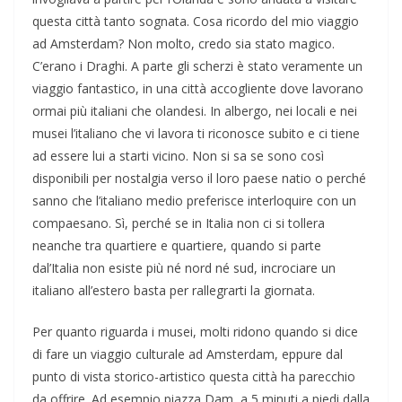
questa città tanto sognata. Cosa ricordo del mio viaggio
ad Amsterdam? Non molto, credo sia stato magico.
C’erano i Draghi. A parte gli scherzi è stato veramente un
viaggio fantastico, in una città accogliente dove lavorano
ormai più italiani che olandesi. In albergo, nei locali e nei
musei l’italiano che vi lavora ti riconosce subito e ci tiene
ad essere lui a starti vicino. Non si sa se sono così
disponibili per nostalgia verso il loro paese natio o perché
sanno che l’italiano medio preferisce interloquire con un
compaesano. Sì, perché se in Italia non ci si tollera
neanche tra quartiere e quartiere, quando si parte
dal’Italia non esiste più né nord né sud, incrociare un
italiano all’estero basta per rallegrarti la giornata.
Per quanto riguarda i musei, molti ridono quando si dice
di fare un viaggio culturale ad Amsterdam, eppure dal
punto di vista storico-artistico questa città ha parecchio
da offrire. Ad esempio piazza Dam, a 5 minuti a piedi dalla