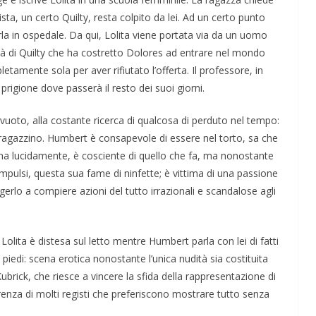
ista, un certo Quilty, resta colpito da lei. Ad un certo punto
a in ospedale. Da qui, Lolita viene portata via da un uomo
altà di Quilty che ha costretto Dolores ad entrare nel mondo
etamente sola per aver rifiutato l’offerta.
Il professore, in
 prigione dove passerà il resto dei suoi giorni.
uoto, alla costante ricerca di qualcosa di perduto nel tempo:
ragazzino.
Humbert è consapevole
di essere nel torto, sa che
na lucidamente, è cosciente di quello che fa, ma nonostante
impulsi, questa sua fame di ninfette; è vittima di una passione
gerlo a compiere azioni del tutto irrazionali e scandalose agli
na foto: “The
αρχή πολλών
 Lolita è distesa sul letto mentre Humbert parla con lei di fatti
 piedi: scena erotica nonostante l’unica nudità sia costituita
i Kubrick, che riesce a vincere la sfida della rappresentazione di
erenza di molti registi che preferiscono mostrare tutto senza