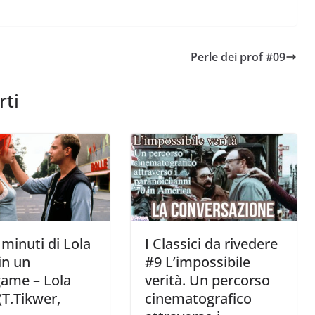
Perle dei prof #09
rti
i minuti di Lola
I Classici da rivedere
in un
#9 L’impossibile
game – Lola
verità. Un percorso
(T.Tikwer,
cinematografico