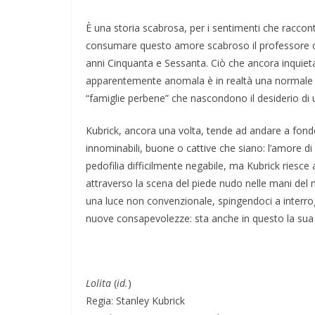
È una storia
scabrosa
, per i sentimenti che racco
consumare questo amore
scabroso
il professore c
anni Cinquanta e Sessanta.
Ciò che ancora inquiet
apparentemente anomala è in realtà una normale s
“famiglie perbene” che nascondono il desiderio di u
Kubrick, ancora una volta, tende ad andare a fond
innominabili, buone o cattive che siano:
l’amore di
pedofilia difficilmente negabile, ma
Kubrick riesce
attraverso la scena del piede nudo nelle mani del 
una luce non convenzionale, spingendoci a interroga
nuove consapevolezze: sta anche in questo la sua 
Lolita
(
id.
)
Regia: Stanley Kubrick