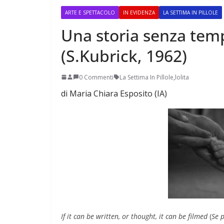
ARTE E SPETTACOLO
IN EVIDENZA
LA SETTIMA IN PILLOLE
Una storia senza temp
(S.Kubrick, 1962)
Perle dei prof #56
0 Commenti
La Settima In Pillole
,
lolita
di Maria Chiara Esposito (IA)
If it can be written, or thought, it can be filmed
(
Se p