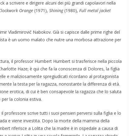
ck a scrivere e dirigere alcuni dei più grandi capolavori nella
Clockwork Orange
(1971),
Shining
(1980),
Full metal jacket
ir Vladimirovič Nabokov. Già si capisce dalle prime righe del
onista è un uomo malato che nutre una morbosa attrazione per
ttura, il professor Humbert Humbert si trasferisce nella piccola
Charlotte Haze; è qui che fa la conoscenza di Dolores, la figlia
belle e maliziosamente spregiudicati
ricordano al protagonista
mente la testa per la ragazza,
n
onostante
la differenza di età.
one erotica, di cui è ben consapevole la ragazza che lo saluta
per la colonia estiva.
l professore scrive tutti i suoi pensieri perversi sulla figlia e lo
 strada e viene investita. Dopo la morte della mamma della
bert riferisce a Lolita che la madre è in ospedale a causa di
e e iscrive Lolita in una scuola femminile. La ragazza chiede