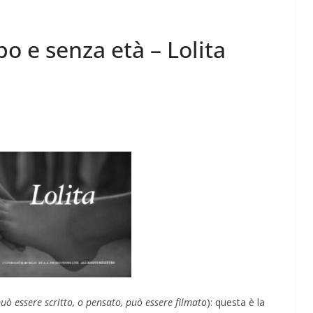
o e senza età – Lolita
Perle dei prof #55
uò essere scritto, o pensato, può essere filmato
): questa è la