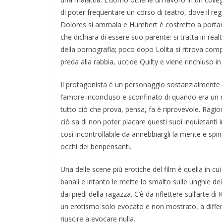
di poter frequentare un corso di teatro, dove il reg
Dolores si ammala e Humbert è costretto a portarl
che dichiara di essere suo parente: si tratta in re
della pornografia;
poco dopo Lolita si ritrova compl
preda alla rabbia, uccide Quilty e viene rinchiuso in
Il protagonista è un personaggio sostanzialmente v
l’amore inconcluso e sconfinato di quando era un 
tutto ciò che prova, pensa, fa è riprovevole
. Ragio
ciò sa di non poter placare questi suoi inquietanti 
così incontrollabile da annebbiargli la mente e spin
occhi dei benpensanti.
 #7: Storia di una foto: “Rough
ApocalypseVietnam #5: Storia di u
n Street”
Napalm Girl”
Una delle scene più erotiche del film è quella in cui
banali e intanto le mette lo smalto sulle unghie dei
dai piedi della ragazza. C’è da riflettere sull’arte d
un erotismo solo evocato e non mostrato,
a diff
riuscire a evocare nulla.