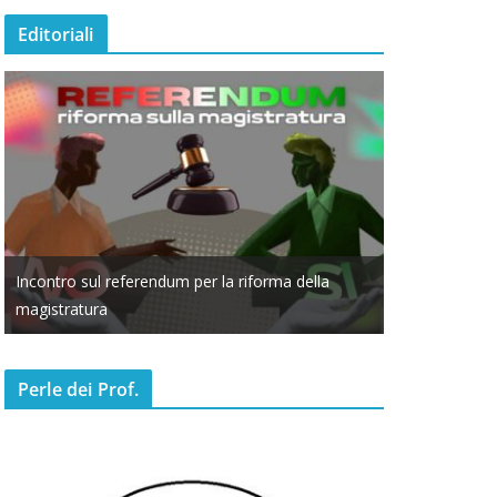
Editoriali
Incontro sul referendum per la riforma della
L’ANNO DEI C
magistratura
SERIE TV
Perle dei Prof.