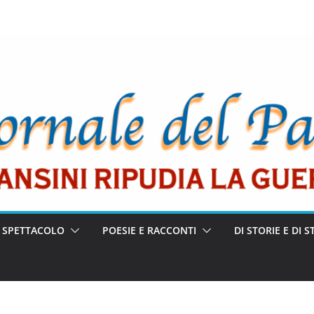
E SPETTACOLO
POESIE E RACCONTI
DI STORIE E DI S