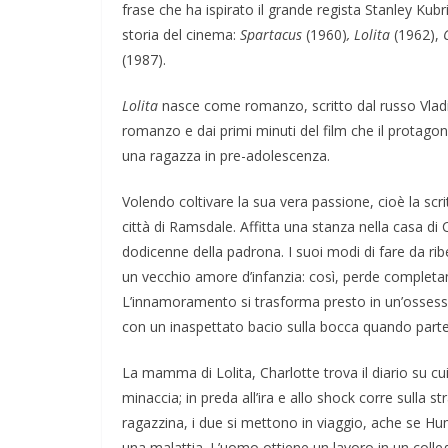
frase che ha ispirato il grande regista Stanley Kubri
storia del cinema:
Spartacus
(1960)
,
Lolita
(19
62)
,
(1987).
Lolita
nasce come romanzo, scritto dal russo Vladim
romanzo e dai primi minuti del film che il protag
una ragazza in pre-adolescenza.
Volendo coltivare la sua vera passione, cioè la scri
città di Ramsdale. Affitta una stanza nella casa di 
dodicenne della padrona. I suoi modi di fare da ri
un vecchio amore d’infanzia: così, perde completa
L’innamoramento si trasforma presto in un’ossessi
con un inaspettato bacio sulla bocca quando parte 
La mamma di Lolita, Charlotte trova il diario su cui i
minaccia; in preda all’ira e allo shock corre sulla
ragazzina, i due si mettono in viaggio, ache se Hum
una malattia. L’uomo ottiene un lavoro in un colleg