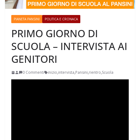
PIANETA PANSINI
POLITICA E CRONACA
PRIMO GIORNO DI
SCUOLA – INTERVISTA AI
GENITORI
0 Commenti
inizio
,
intervista
,
Pansini
,
rientro
,
Scuola