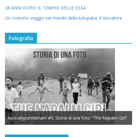
28 ANNI DOPO: IL TEMPIO DELLE OSSA
Un contorto viaggio nel mondo della ludopatia: Il Giocatore
Fotografia
ApocalypseVietnam #5: Storia di una foto: “The Napalm Girl”