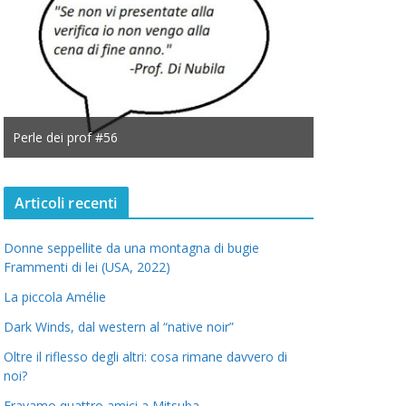
Perle dei prof #56
Perle dei prof
Articoli recenti
Donne seppellite da una montagna di bugie
Frammenti di lei (USA, 2022)
La piccola Amélie
Dark Winds, dal western al “native noir”
Oltre il riflesso degli altri: cosa rimane davvero di
noi?
Eravamo quattro amici a Mitsuba