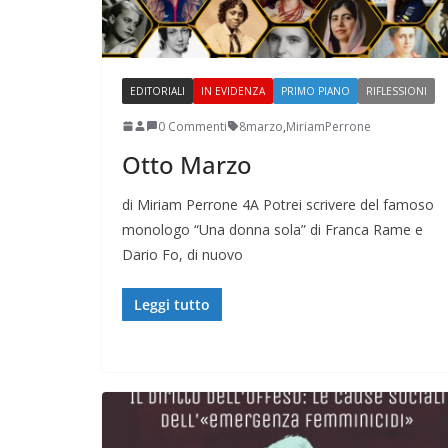
EDITORIALI
IN EVIDENZA
PRIMO PIANO
RIFLESSIONI
0 Commenti
8marzo
,
MiriamPerrone
Otto Marzo
di Miriam Perrone 4A Potrei scrivere del famoso
monologo “Una donna sola” di Franca Rame e
Dario Fo, di nuovo
Leggi tutto