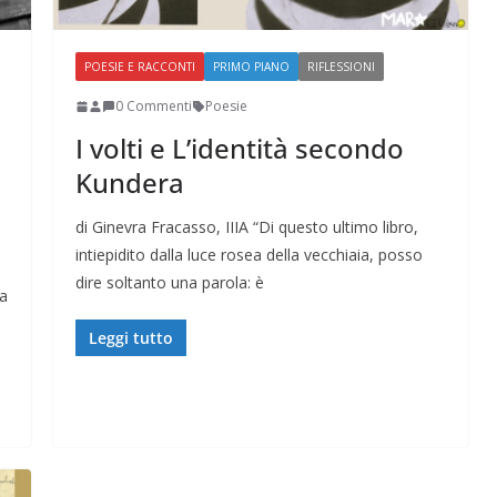
POESIE E RACCONTI
PRIMO PIANO
RIFLESSIONI
0 Commenti
Poesie
I volti e L’identità secondo
Kundera
di Ginevra Fracasso, IIIA “Di questo ultimo libro,
intiepidito dalla luce rosea della vecchiaia, posso
dire soltanto una parola: è
na
Leggi tutto