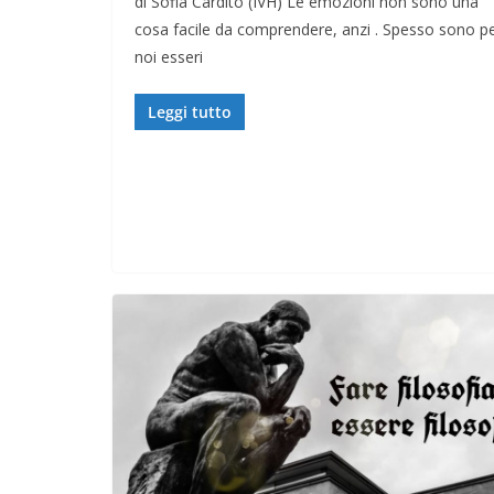
di Sofia Cardito (IVH) Le emozioni non sono una
cosa facile da comprendere, anzi . Spesso sono p
noi esseri
Leggi tutto