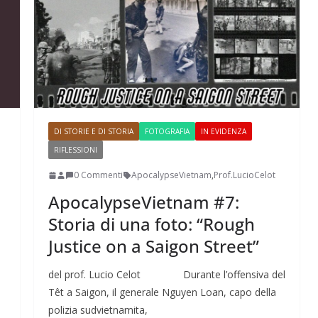
DI STORIE E DI STORIA
FOTOGRAFIA
IN EVIDENZA
RIFLESSIONI
0 Commenti
ApocalypseVietnam
,
Prof.LucioCelot
ApocalypseVietnam #7:
ive nella
ApocalypseVietnam #7: Storia di una foto: “Rough
Storia di una foto: “Rough
Justice on a Saigon Street”
Justice on a Saigon Street”
del prof. Lucio Celot Durante l’offensiva del
Têt a Saigon, il generale Nguyen Loan, capo della
polizia sudvietnamita,