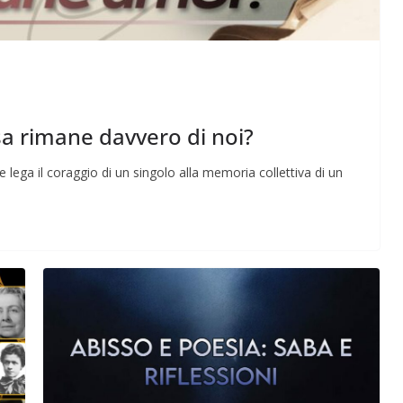
cosa rimane davvero di noi?
Perle dei prof #57
e lega il coraggio di un singolo alla memoria collettiva di un