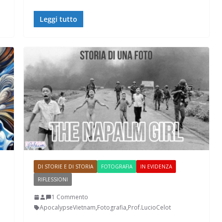
Leggi tutto
DI STORIE E DI STORIA
FOTOGRAFIA
IN EVIDENZA
RIFLESSIONI
1 Commento
ApocalypseVietnam
,
Fotografia
,
Prof.LucioCelot