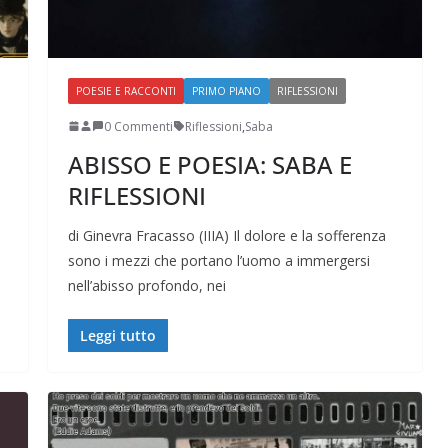
POESIE E RACCONTI
PRIMO PIANO
RIFLESSIONI
0 Commenti
Riflessioni
,
Saba
ABISSO E POESIA: SABA E
RIFLESSIONI
di Ginevra Fracasso (IIIA) Il dolore e la sofferenza
sono i mezzi che portano l’uomo a immergersi
nell’abisso profondo, nei
Leggi tutto