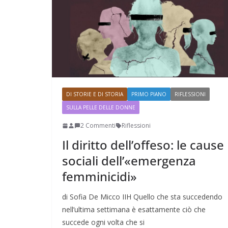
DI STORIE E DI STORIA
PRIMO PIANO
RIFLESSIONI
SULLA PELLE DELLE DONNE
2 Commenti
Riflessioni
Il diritto dell’offeso: le cause
Napoli: una città indifferente che v
sociali dell’«emergenza
straordinarietà
femminicidi»
di Sofia De Micco IIH Quello che sta succedendo
nell’ultima settimana è esattamente ciò che
succede ogni volta che si