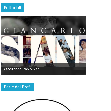
Editoriali
Ascoltando Paolo Siani
Otto Marzo
Perle dei Prof.