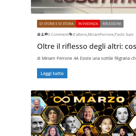
DI STORIE E DI STORIA
IN EVIDENZA
RIFLESSIONI
0 Commenti
d'alterio
,
MiriamPerrone
,
Paolo Siani
Oltre il riflesso degli altri: 
Perle dei prof #38
di Miriam Perrone 4A Esiste una sottile filigrana ch
Leggi tutto