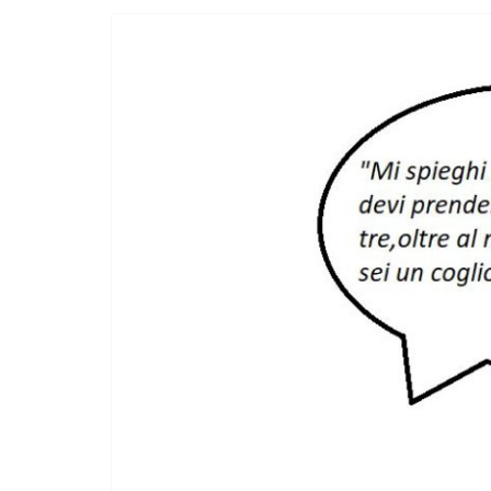
Incontro sul referendum per la rif
magistratura