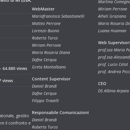
nti di lei (USA,
Martina Comegn
WebMaster
Miriam Perrone
Mariafrancesca Sebastianelli
Alheli Graziano
Matteo Perrone
Maria Rosaria D
Lorenzo Buono
Luana Huaman
Roberta Turco
Web Supervisor
Miriam Perrone
prof.ssa Maria 
Maria Rosaria Diana
prof.ssa Alessan
Dafne Cerqua
prof. Lucio Celot
Greta Montalbano
- 64.880 views
prof. Andrea Picc
Content Supervisor
7 views
CEO
Daniel Brandi
DS Albina Arpaia
Dafne Cerqua
Filippo Travelli
Responsabile Comunicazioni
toriale, gestito
Daniel Brandi
re il confronto e
Roberta Turco