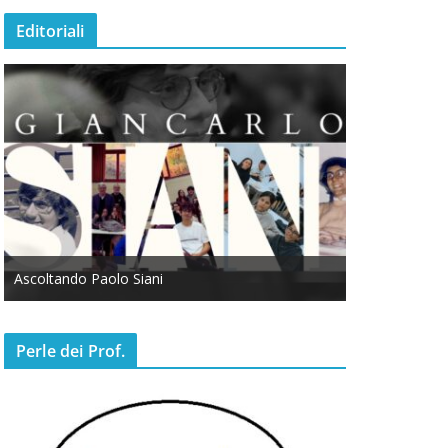
Editoriali
Ascoltando Paolo Siani
Otto Marzo
Perle dei Prof.