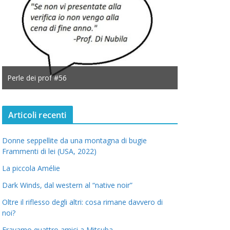
Perle dei prof #56
Perle dei prof
Articoli recenti
Donne seppellite da una montagna di bugie
Frammenti di lei (USA, 2022)
La piccola Amélie
Dark Winds, dal western al “native noir”
Oltre il riflesso degli altri: cosa rimane davvero di
noi?
Eravamo quattro amici a Mitsuba