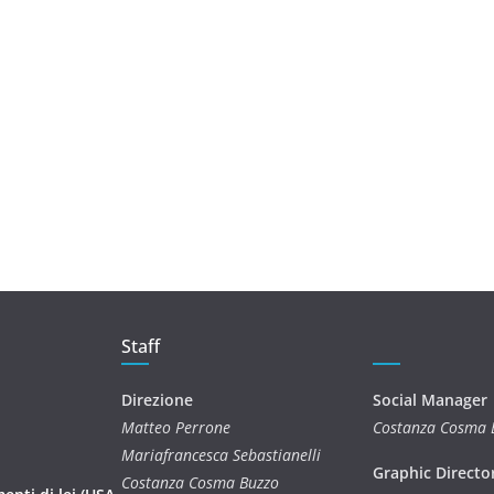
Staff
Direzione
Social Manager
Matteo Perrone
Costanza Cosma 
Mariafrancesca Sebastianelli
Graphic Directo
Costanza Cosma Buzzo