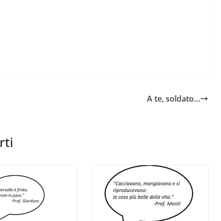
Perle dei prof #57
1
A te, soldato…
rti