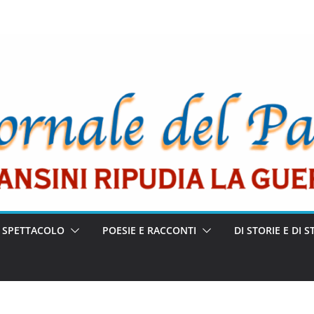
E SPETTACOLO
POESIE E RACCONTI
DI STORIE E DI S