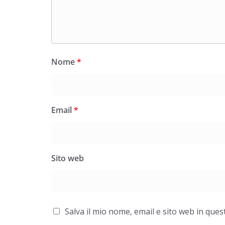
Nome
*
Email
*
Napoli: una città indifferente che v
Sito web
straordinarietà
Salva il mio nome, email e sito web in qu