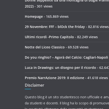
Donne seppellite da una montagna di bugie Framme
2022)
- 301 views
Homepage
- 165.869 views
29 Novembre: FFF – blOck the Friday
- 82.816 views
Ultimi ricordi -Primo Capitolo
- 82.249 views
Notte del Liceo Classico
- 69.528 views
Do you ringhio? – Agorà del Calcio: Cagliari-Napoli
Luca in Drawings: un disegno per il ricordo
- 62.64
Premio NarrAzione 2019: II edizione
- 41.618 views
Disclaimer
Questo blog è un sito studentesco non ufficiale e ama
da studenti e docenti. Il blog ha lo scopo di promuove