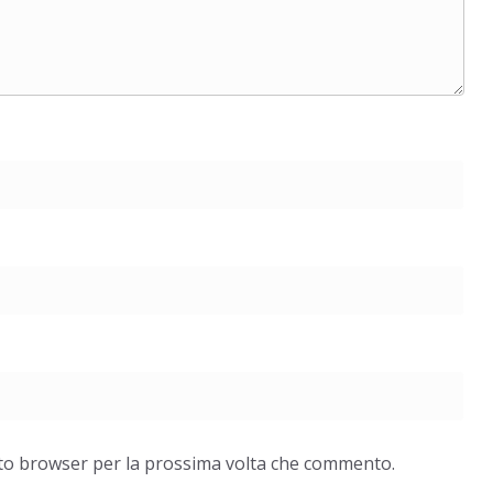
ive nella
ApocalypseVietnam #7: Storia di una foto: “Rough
Justice on a Saigon Street”
esto browser per la prossima volta che commento.