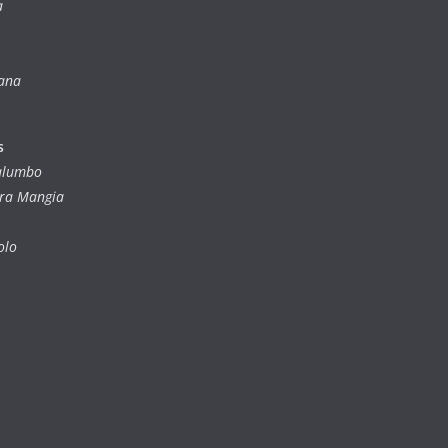
a
iana
s
Palumbo
dra Mangia
olo