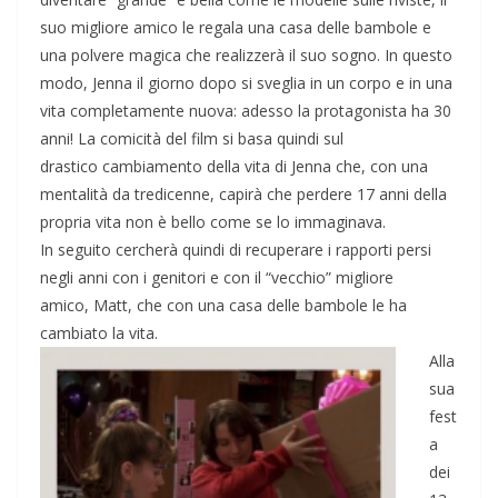
suo migliore amico le
regala una casa delle bambole e
una polvere magica che realizzerà il suo sogno.
In questo
modo, Jenna il giorno dopo
si sveglia in un corpo e in una
vita
completamente nuova: adesso la
p
rotagonista ha 30
anni! La comicità
del film si basa quindi sul
drastico
cambiamento della vita di Jenna che,
con una
mentalità da tredicenne, capirà
che perdere 17 anni della
propria vita
non è bello come se lo immaginava.
In
seguito cercherà quindi di recuperare i
rapporti persi
negli anni con i genitori
e con il “vecchio” migliore
amico,
Matt, che con una casa delle bambole
le ha
cambiato la vita.
Alla
sua
fest
a
dei