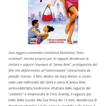
Una leggera commedia romantica fantastica “teen-
oriented”, mirata proprio per le ragazze desiderose di
imitare e seguire l’esempio di “Jenna Rink”, protagonista del
film che definiremmo un’“americanata” interpretata da
Jennifer Garner.
Il film, diretto da Gary Winick, è uscito
nelle sale nell’estate del 2004 e narra di Jenna Rink,
un’insoddisfatta tredicenne sfruttata dalle ragazze del
“sestetto” e innamorata di
Chris Grandy, il ragazzo più
bello della scuola. Alla sua festa dei 13 anni, desiderosa
di
diventare “grande” e bella come le modelle sulle riviste, il