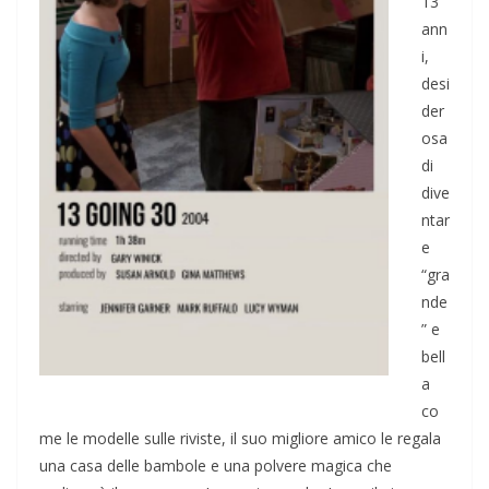
13
ann
i,
desi
der
osa
di
dive
ntar
e
“gra
nde
” e
bell
a
co
me le modelle sulle riviste, il suo migliore amico le
regala
una casa delle bambole e una polvere magica che