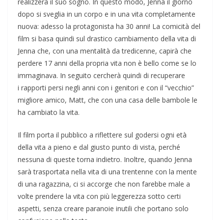
realizzerà il suo sogno.
In questo modo, Jenna il giorno
dopo
si sveglia in un corpo e in una vita
completamente
nuova: adesso la
p
rotagonista ha 30 anni! La comicità
del
film si basa quindi sul drastico
cambiamento della vita di
Jenna che,
con una mentalità da tredicenne, capirà
che
perdere 17 anni della propria vita
non è bello come se lo
immaginava. In
seguito cercherà quindi di recuperare
i
rapporti persi negli anni con i genitori
e con il “vecchio”
migliore amico,
Matt, che con una casa delle bambole
le
ha cambiato la vita.
Il film porta il pubblico a riflettere sul
godersi ogni età
della vita a pieno e dal
giusto punto di vista, perché
nessuna di
queste torna indietro. Inoltre, quando
Jenna
sarà trasportata nella vita di una
trentenne con la mente
di una
ragazzina, ci si accorge che non
farebbe male a
volte prendere la vita
con più leggerezza sotto certi
aspetti,
senza creare paranoie inutili che
p
ortano solo