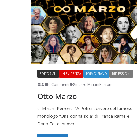
EDITORIALI
IN EVIDENZA
PRIMO PIANO
RIFLESSIONI
0 Commenti
8marzo
,
MiriamPerrone
Napoli: una città indifferente che v
Otto Marzo
straordinarietà
di Miriam Perrone 4A Potrei scrivere del famoso
monologo “Una donna sola” di Franca Rame e
Dario Fo, di nuovo