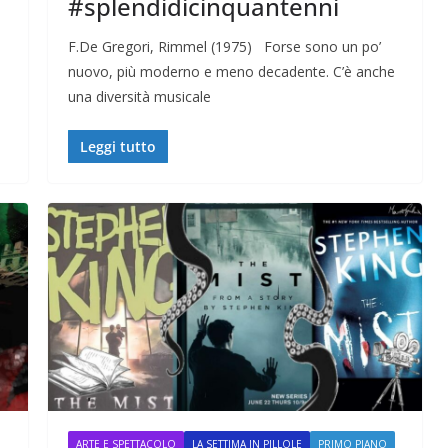
#splendidicinquantenni
F.De Gregori, Rimmel (1975) Forse sono un po’
nuovo, più moderno e meno decadente. C’è anche
una diversità musicale
Leggi tutto
ARTE E SPETTACOLO
LA SETTIMA IN PILLOLE
PRIMO PIANO