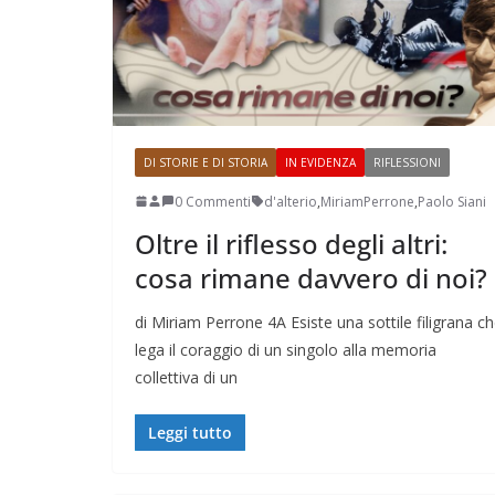
DI STORIE E DI STORIA
IN EVIDENZA
RIFLESSIONI
0 Commenti
d'alterio
,
MiriamPerrone
,
Paolo Siani
Oltre il riflesso degli altri:
cosa rimane davvero di noi?
di Miriam Perrone 4A Esiste una sottile filigrana c
lega il coraggio di un singolo alla memoria
collettiva di un
Leggi tutto