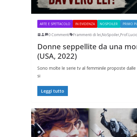
ARTE E SPETTACOLO
IN EVIDENZA
NOSPOILER
PRIMO P
0 Commenti
Frammenti di lei
,
NoSpoiler
,
Prof.Luci
Donne seppellite da una mon
Perle dei prof #38
(USA, 2022)
Sono molte le serie tv al femminile proposte dalle
si
Leggi tutto