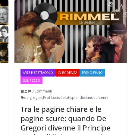
ARTE E SPETTACOLO
IN EVIDENZA
PRIMO PIANO
SUL PEZZO
ive nella
ApocalypseVietnam #7: Storia di una foto: “Rough
0 Commenti
Justice on a Saigon Street”
de gregori
,
Prof.LucioCelot
,
splendidicinquantenni
Tra le pagine chiare e le
pagine scure: quando De
Gregori divenne il Principe