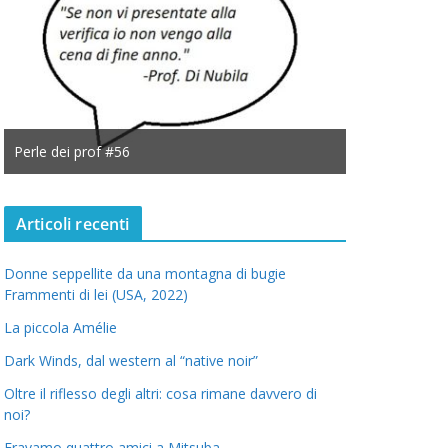
Perle dei prof #56
Perle dei prof
Articoli recenti
Donne seppellite da una montagna di bugie
Frammenti di lei (USA, 2022)
La piccola Amélie
Dark Winds, dal western al “native noir”
Oltre il riflesso degli altri: cosa rimane davvero di
noi?
Eravamo quattro amici a Mitsuba