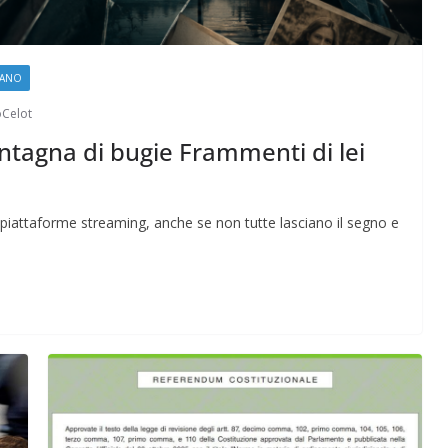
IANO
oCelot
tagna di bugie Frammenti di lei
Perle dei prof #57
 piattaforme streaming, anche se non tutte lasciano il segno e