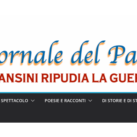
E SPETTACOLO
POESIE E RACCONTI
DI STORIE E DI S