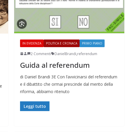
IN EVIDENZA
POLITICA E CRONACA
PRIMO PIANO
2 Commenti
DanielBrandi
,
referendum
Guida al referendum
di Daniel Brandi 3E Con l’avvicinarsi del referendum
e il dibattito che ormai prescinde dal merito della
he
riforma, abbiamo ritenuto
Leggi tutto