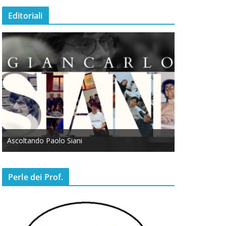
Editoriali
Ascoltando Paolo Siani
Otto Marzo
Perle dei Prof.