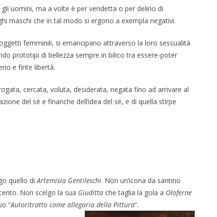
li uomini, ma a volte è per vendetta o per delirio di
hi maschi che in tal modo si ergono a exempla negativi.
soggetti femminili, si emancipano attraverso la loro sessualità
o prototipi di bellezza sempre in bilico tra essere-poter
rio e finte libertà.
ogata, cercata, voluta, desiderata, negata fino ad arrivare al
cazione del sé e finanche dell’idea del sé, e di quella stirpe
go quello di
Artemisia Gentileschi
. Non un’icona da santino
eicento. Non scelgo la sua
Giuditta
che taglia la gola a
Oloferne
uo “
Autoritratto come allegoria della Pittura
“.