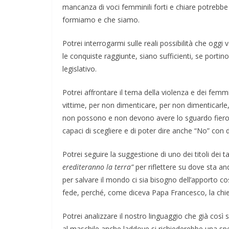
mancanza di voci femminili forti e chiare potrebbe e
formiamo e che siamo.
Potrei interrogarmi sulle reali possibilità che ogg
le conquiste raggiunte, siano sufficienti, se portino e
legislativo.
Potrei affrontare il tema della violenza e dei fe
vittime, per non dimenticare, per non dimenticarle, 
non possono e non devono avere lo sguardo fiero di
capaci di scegliere e di poter dire anche “No” co
Potrei seguire la suggestione di uno dei titoli dei t
erediteranno la terra”
per riflettere su dove sta a
per salvare il mondo ci sia bisogno dell’apporto c
fede, perché, come diceva Papa Francesco, la chi
Potrei analizzare il nostro linguaggio che già cos
al maschile anche laddove si richiederebbe una spec