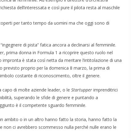
richiesta dell’interessata e così pure il pilota resta al maschile
ricoperti per tanto tempo da uomini ma che oggi sono di
e “ingegnere di pista” fatica ancora a declinarsi al femminile.
er
, prima donna in Formula 1 a ricoprire questo ruolo nel
ro impronta è stata così netta da meritare l’intitolazione di una
o previsto proprio per la domenica 8 marzo, la prima di
imbolo costante di riconoscimento, oltre il genere.
 capo di molte aziende leader, o le
Startupper
imprenditrici
ive nella
ApocalypseVietnam #7: Storia di una foto: “Rough
ibilità, superando le sfide di genere e puntando a
Justice on a Saigon Street”
e aggiunto è il competente sguardo femminile.
un ambito o in un altro hanno fatto la storia, hanno fatto la
he non ci avrebbero scommesso nulla perché nulle erano le