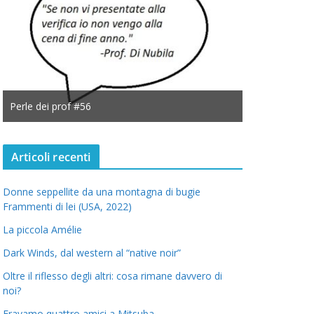
Perle dei prof #56
Perle dei prof
Articoli recenti
Donne seppellite da una montagna di bugie
Frammenti di lei (USA, 2022)
La piccola Amélie
Dark Winds, dal western al “native noir”
Oltre il riflesso degli altri: cosa rimane davvero di
noi?
Eravamo quattro amici a Mitsuba