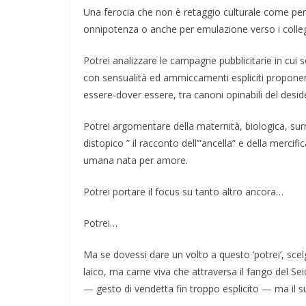
Una ferocia che non è retaggio culturale come per g
onnipotenza o anche per emulazione verso i colleg
Potrei analizzare le campagne pubblicitarie in cui 
con sensualità ed ammiccamenti espliciti proponend
essere-dover essere, tra canoni opinabili del deside
Potrei argomentare della maternità, biologica, surr
distopico ” il racconto dell’”ancella” e della mercifi
umana nata per amore.
Potrei portare il focus su tanto altro ancora…
Potrei…
Ma se dovessi dare un volto a questo ‘potrei’, scel
laico, ma carne viva che attraversa il fango del S
— gesto di vendetta fin troppo esplicito — ma il s