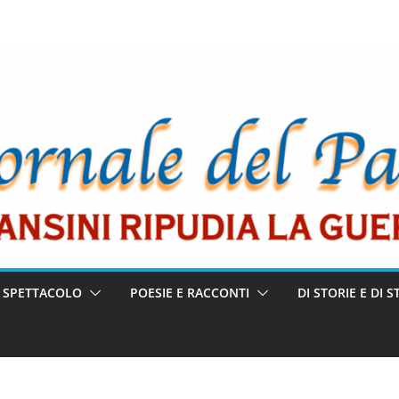
E SPETTACOLO
POESIE E RACCONTI
DI STORIE E DI S