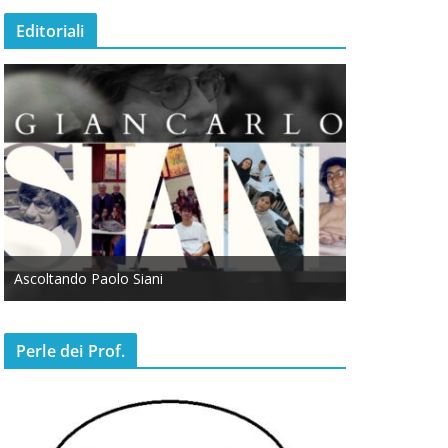
Editoriali
Ascoltando Paolo Siani
Otto Marzo
Perle dei Prof.