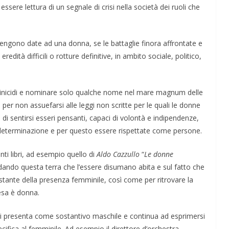
ssere lettura di un segnale di crisi nella società dei ruoli che
i vengono date ad una donna, se le battaglie finora affrontate e
redità difficili o rotture definitive, in ambito sociale, politico,
mminicidi e nominare solo qualche nome nel mare magnum delle
per non assuefarsi alle leggi non scritte per le quali le donne
 sentirsi esseri pensanti, capaci di volontà e indipendenze,
n determinazione e per questo essere rispettate come persone.
anti libri, ad esempio quello di
Aldo Cazzullo
“
Le donne
ndando questa terra che l’essere disumano abita e sul fatto che
ostante della presenza femminile, così come per ritrovare la
esa è donna.
ì si presenta come sostantivo maschile e continua ad esprimersi
ifica al femminile. Ad esempio il direttore d’orchestra