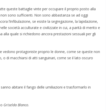
utte queste battaglie vinte per occupare il proprio posto alla
, non sono sufficienti. Non sono abbastanza se ad oggi
ora l’infibulazione, se esiste la segregazione, la lapidazione,
lle società acculturate e civilizzate in cui, a parità di merito e
na alla quale si richiedono ancora prestazioni sessuali per gli
a che vedono protagoniste proprio le donne, come se queste non
, o di macchiarsi di atti sanguinari, come se il lato oscuro
nno abitare il fango delle umiliazioni e trasformarlo in
o
Griselda Blanco
.