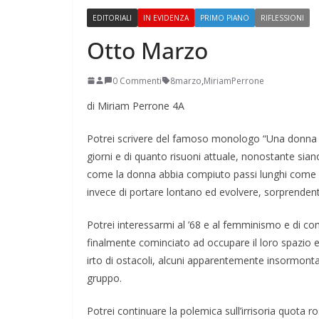
EDITORIALI
IN EVIDENZA
PRIMO PIANO
RIFLESSIONI
Otto Marzo
0 Commenti
8marzo
,
MiriamPerrone
di Miriam Perrone 4A
Perle dei prof #38
Potrei scrivere del famoso monologo “Una donna 
giorni e di quanto risuoni attuale, nonostante siano
come la donna abbia compiuto passi lunghi come quel
invece di portare lontano ed evolvere, sorprenden
Potrei interessarmi al ’68 e al femminismo e di co
finalmente cominciato ad occupare il loro spazio 
irto di ostacoli, alcuni apparentemente insormontabi
gruppo.
Potrei continuare la polemica sull’irrisoria quota r