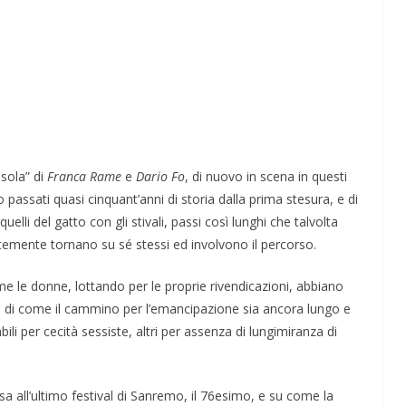
Perle dei prof #57
sola” di
Franca Rame
e
Dario Fo
, di nuovo in scena in questi
 passati quasi cinquant’anni di storia dalla prima stesura, e di
li del gatto con gli stivali, passi così lunghi che talvolta
temente tornano su sé stessi ed involvono il percorso.
me le donne, lottando per le proprie rivendicazioni, abbiano
e di come il cammino per l’emancipazione sia ancora lungo e
li per cecità sessiste, altri per assenza di lungimiranza di
osa all’ultimo festival di Sanremo, il 76esimo, e su come la