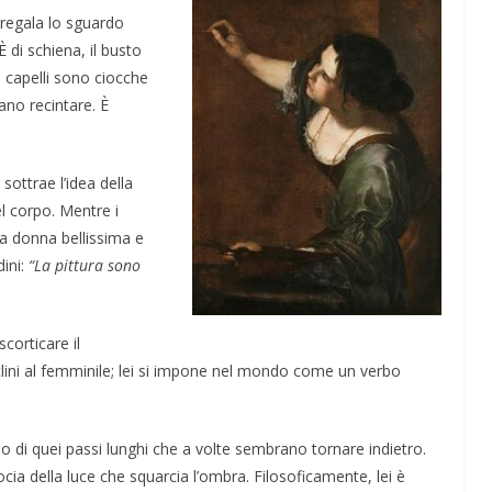
 regala lo sguardo
 di schiena, il busto
I capelli sono ciocche
ano recintare. È
sottrae l’idea della
el corpo. Mentre i
na donna bellissima e
dini:
“La pittura sono
corticare il
eclini al femminile; lei si impone nel mondo come un verbo
hio di quei passi lunghi che a volte sembrano tornare indietro.
ocia della luce che squarcia l’ombra. Filosoficamente, lei è