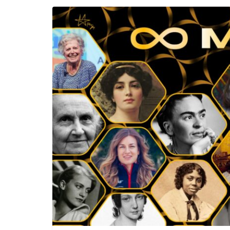
Incontro sul referendum per la rif
magistratura