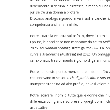
difficilmente si declina in direttrice, a meno di una 
pur se c’è una donna a pilotare.
Discorso analogo riguardo ai vari ruoli e cariche 
competenza anche femminile.
Potrei citare la velocità sull’asfalto, dove il termin
Eppure, le eccellenze non mancano: da
Laura Müll
2025, ad
Hannah Schmitz,
stratega
Red Bull
. La lo
curva a
Melbourne
(Australia) nel 2026. Un omaggi
campionato, trasformando il giorno di gara in un s
Potrei, a questo punto, menzionare le donne
Ceo
a
Napoli: una città indifferente che v
che innovano in settori
tech
,
digital health
e sosten
straordinarietà
un’imprenditorialità ad alto profilo, dove il valor
Potrei scrivere i nomi di tutte quelle donne che in 
differenza con grande sorpresa di quegli uomini c
aspettative.