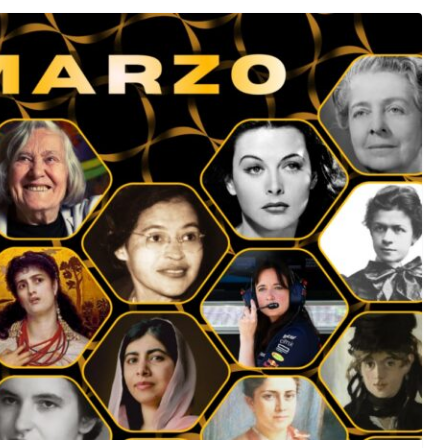
orma della
L’ANNO DEI CINECOMICS: 2026 TRA FILM E
SERIE TV