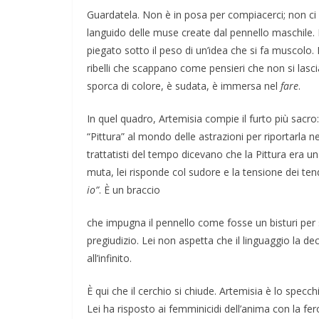
Guardatela. Non è in posa per compiacerci; non ci
languido delle muse create dal pennello maschile. È
piegato sotto il peso di un’idea che si fa muscolo. 
ribelli che scappano come pensieri che non si lasci
sporca di colore, è sudata, è immersa nel
fare
.
In quel quadro, Artemisia compie il furto più sacro: 
“Pittura” al mondo delle astrazioni per riportarla n
trattatisti del tempo dicevano che la Pittura era u
muta, lei risponde col sudore e la tensione dei ten
io”
. È un braccio
che impugna il pennello come fosse un bisturi per s
pregiudizio. Lei non aspetta che il linguaggio la d
all’infinito.
È qui che il cerchio si chiude. Artemisia è lo specc
Lei ha risposto ai femminicidi dell’anima con la fer