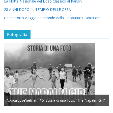
La Notte Nazionale del Liceo Classico al Pansini
28 ANNI DOPO: IL TEMPIO DELLE OSSA
Un contorto viaggio nel mondo della ludopatia: Il Giocatore
Fotografia
ApocalypseVietnam #5: Storia di una foto: “The Napalm Girl”