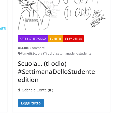
ARTE E SPETTACOLO
FUMETTI
IN EVIDENZA
0 Commenti
Fumetti
,
Scuola (Ti odio)
,
settimanadellostudente
Scuola… (ti odio)
#SettimanaDelloStudente
edition
di Gabriele Conte (IF)
Leggi tutto