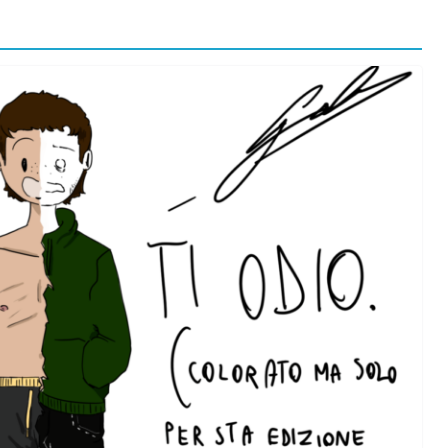
orma della
L’ANNO DEI CINECOMICS: 2026 TRA FILM E
SERIE TV