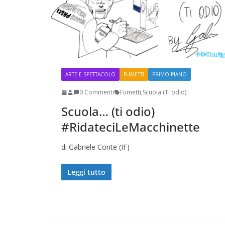
ARTE E SPETTACOLO
FUMETTI
PRIMO PIANO
0 Commenti
Fumetti
,
Scuola (Ti odio)
Scuola… (ti odio)
#RidateciLeMacchinette
di Gabriele Conte (IF)
Leggi tutto