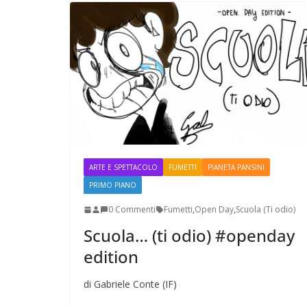
ARTE E SPETTACOLO
FUMETTI
PIANETA PANSINI
PRIMO PIANO
0 Commenti
Fumetti
,
Open Day
,
Scuola (Ti odio)
Scuola… (ti odio) #openday
edition
di Gabriele Conte (IF)