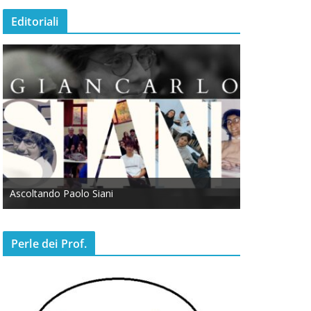
Editoriali
Ascoltando Paolo Siani
Otto Marzo
Perle dei Prof.