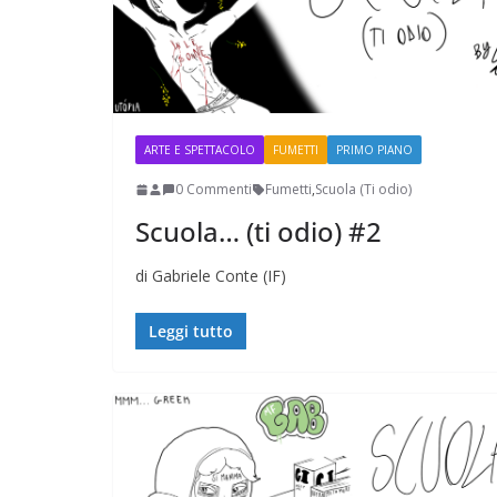
ARTE E SPETTACOLO
FUMETTI
PRIMO PIANO
0 Commenti
Fumetti
,
Scuola (Ti odio)
Scuola… (ti odio) #2
di Gabriele Conte (IF)
Napoli: una città indifferente che v
Leggi tutto
straordinarietà