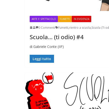
ARTE E SPETTACOLO
FUMETTI
IN EVIDENZA
0 Commenti
Fumetti
,
rientro a scuola
,
Scuola (Ti od
Scuola… (ti odio) #4
Perle dei prof #38
di Gabriele Conte (IIF)
Leggi tutto