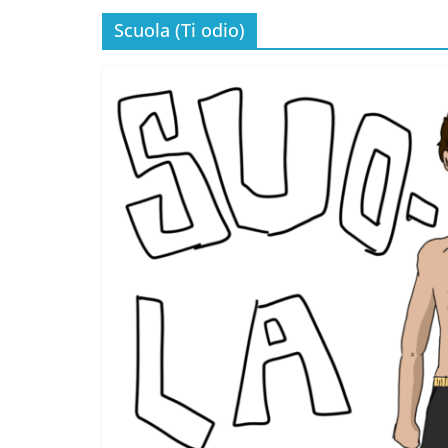
Scuola (Ti odio)
Incontro sul referendum per la rif
magistratura