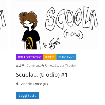
ARTE E SPETTACOLO
FUMETTI
PRIMO PIANO
1 Commento
Fumetti
,
Scuola (Ti odio)
Scuola… (ti odio) #1
di Gabriele Conte (IF)
Leggi tutto