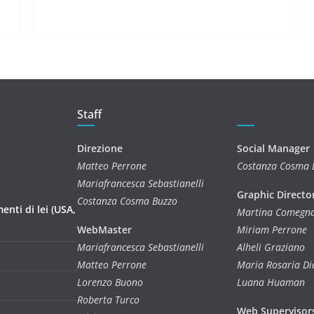
Staff
Direzione
Social Manager
Matteo Perrone
Costanza Cosma 
Mariafrancesca Sebastianelli
Graphic Directo
Costanza Cosma Buzzo
nti di lei (USA,
Martina Comegn
WebMaster
Miriam Perrone
Mariafrancesca Sebastianelli
Alheli Graziano
Matteo Perrone
Maria Rosaria D
Lorenzo Buono
Luana Huaman
Roberta Turco
Web Supervisor