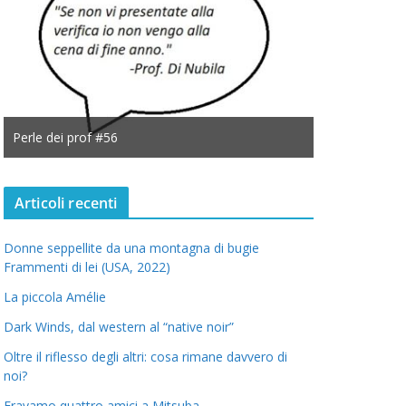
Perle dei prof #56
Perle dei prof
Articoli recenti
Donne seppellite da una montagna di bugie
Frammenti di lei (USA, 2022)
La piccola Amélie
Dark Winds, dal western al “native noir”
Oltre il riflesso degli altri: cosa rimane davvero di
noi?
Eravamo quattro amici a Mitsuba