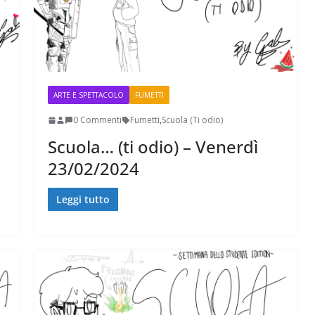
ARTE E SPETTACOLO
FUMETTI
0 Commenti
Fumetti
,
Scuola (Ti odio)
Scuola… (ti odio) – Venerdì
23/02/2024
Leggi tutto
ive nella
ApocalypseVietnam #7: Storia di una foto: “Rough
Justice on a Saigon Street”