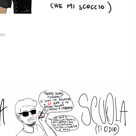
io)
Perle dei prof #57