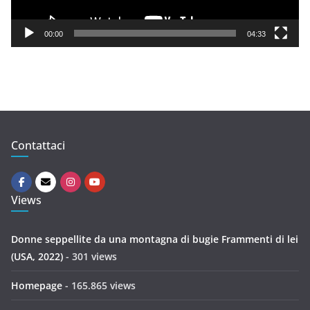
a
y
00:00
04:33
e
r
Contattaci
Views
Donne seppellite da una montagna di bugie Frammenti di lei
(USA, 2022)
- 301 views
Homepage
- 165.865 views