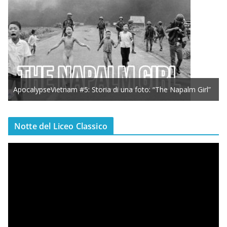
ApocalypseVietnam #5: Storia di una foto: “The Napalm Girl”
Notte del Liceo Classico
V
i
d
e
o
P
l