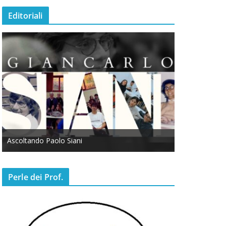
Editoriali
Ascoltando Paolo Siani
Otto Marzo
Perle dei Prof.