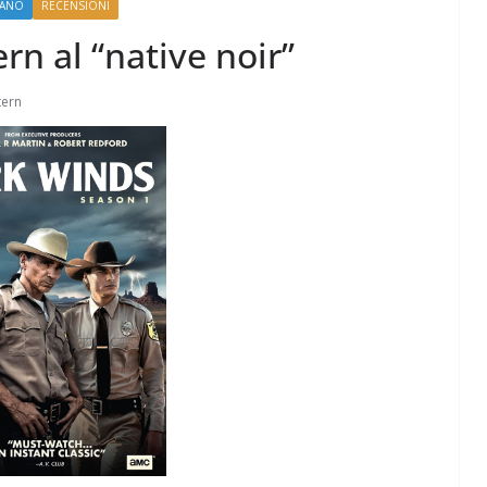
IANO
RECENSIONI
rn al “native noir”
tern
Perle dei prof #57