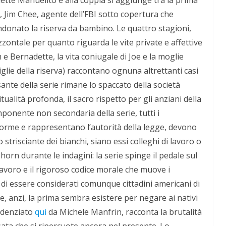
, Jim Chee, agente dell’FBI sotto copertura che
ndonato la riserva da bambino. Le quattro stagioni,
ontale per quanto riguarda le vite private e affettive
 e Bernadette, la vita coniugale di Joe e la moglie
iglie della riserva) raccontano ognuna altrettanti casi
sante della serie rimane lo spaccato della società
itualità profonda, il sacro rispetto per gli anziani della
ponente non secondaria della serie, tutti i
rme e rappresentano l’autorità della legge, devono
strisciante dei bianchi, siano essi colleghi di lavoro o
orn durante le indagini: la serie spinge il pedale sul
lavoro e il rigoroso codice morale che muove i
 di essere considerati comunque cittadini americani di
 e, anzi, la prima sembra esistere per negare ai nativi
idenziato
qui
da Michele Manfrin, racconta la brutalità
sata che si ripercuote ancora nel presente. Lo