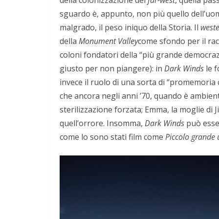
sguardo è, appunto, non più quello dell’uom
malgrado, il peso iniquo della Storia. Il
west
della
Monument Valley
come sfondo per il rac
coloni fondatori della “più grande democraz
giusto per non piangere): in
Dark Winds
le f
invece il ruolo di una sorta di “promemoria c
che ancora negli anni ’70, quando è ambient
sterilizzazione forzata; Emma, la moglie di 
quell’orrore. Insomma,
Dark Winds
può esser
come lo sono stati film come
Piccolo grande