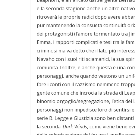
e la seconda stagione anche un altro nativo
ritroverà le proprie radici dopo avere abba
pur mantenendo la consueta continuità orizz
dei protagonisti (l’amore tormentato tra Jim
Emma, i rapporti complicati e tesi tra le fam
criminosi ma va detto che il lato più interes
Navaho con i suoi riti sciamanici, la sua spir
comunità. Inoltre, e anche questa è una com
personaggi, anche quando vestono un unifo
fare i conti con il razzismo nemmeno troppo 
gente comune che incrocia la strada di Leaph
binomio orgoglio/segregazione, l’etica del 
personaggi non impedisce loro di sentirsi e
serie B. Legge e Giustizia sono ben distanti
la seconda.
Dark Winds
, come viene bene ev
della colonizzazione del
far-west
, quella pas