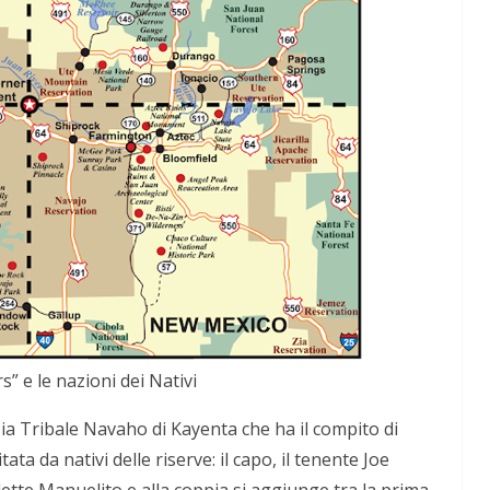
ive nella
ApocalypseVietnam #7: Storia di una foto: “Rough
Justice on a Saigon Street”
s” e le nazioni dei Nativi
zia Tribale Navaho di Kayenta che ha il compito di
ata da nativi delle riserve: il capo, il tenente Joe
tte Manuelito e alla coppia si aggiunge tra la prima