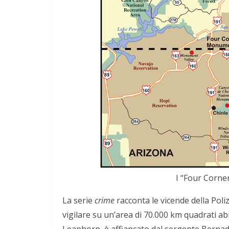
Napoli: una città indifferente che v
straordinarietà
I “Four Corner
La serie
crime
racconta le vicende della Poli
vigilare su un’area di 70.000 km quadrati abit
Leaphorn, è affiancato dal sergente Bernade