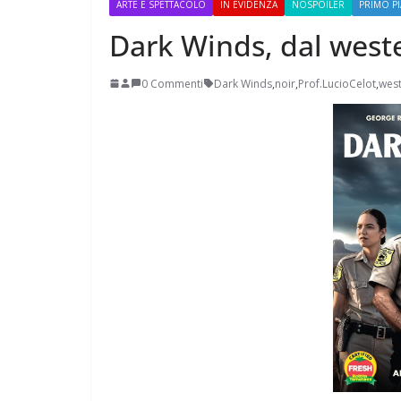
ARTE E SPETTACOLO
IN EVIDENZA
NOSPOILER
PRIMO P
Dark Winds, dal weste
0 Commenti
Dark Winds
,
noir
,
Prof.LucioCelot
,
wes
Perle dei prof #38