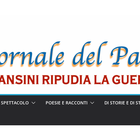
E SPETTACOLO
POESIE E RACCONTI
DI STORIE E DI S