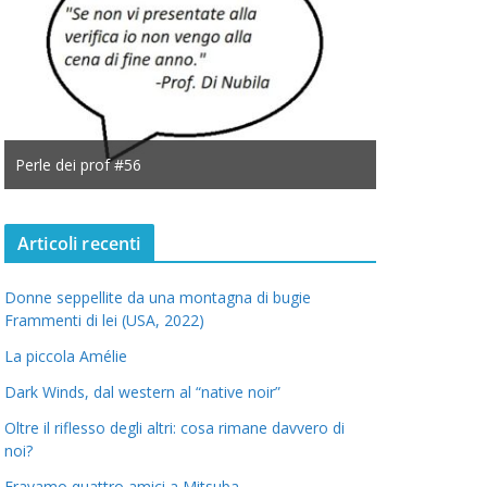
Perle dei prof #56
Perle dei prof
Articoli recenti
Donne seppellite da una montagna di bugie
Frammenti di lei (USA, 2022)
La piccola Amélie
Dark Winds, dal western al “native noir”
Oltre il riflesso degli altri: cosa rimane davvero di
noi?
Eravamo quattro amici a Mitsuba