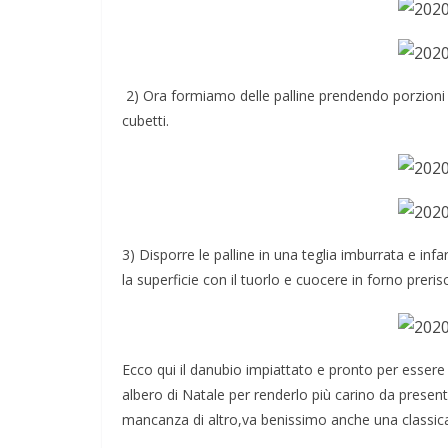
2) Ora formiamo delle palline prendendo porzioni d
cubetti.
3) Disporre le palline in una teglia imburrata e in
la superficie con il tuorlo e cuocere in forno preri
Napoli: una città indifferente che v
straordinarietà
Ecco qui il danubio impiattato e pronto per essere 
albero di Natale per renderlo più carino da present
mancanza di altro,va benissimo anche una classica t