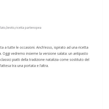
lato
,
lievito
,
ricetta partenopea
Perle dei prof #57
tta a tutte le occasioni. Anch’esso, ispirato ad una ricetta
a. Oggi vedremo insieme la versione salata: un antipasto
lassici piatti della tradizione natalizia come sostituto del
ttesa tra una portata e l’altra.