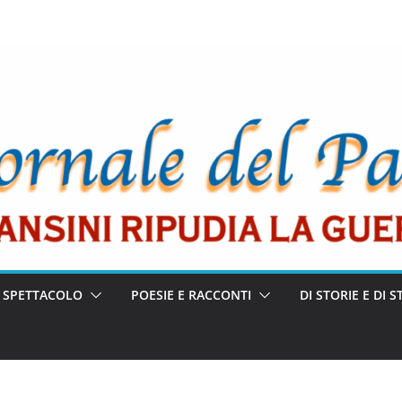
E SPETTACOLO
POESIE E RACCONTI
DI STORIE E DI S