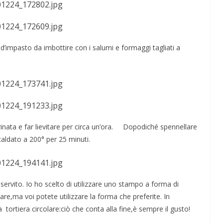
’impasto da imbottire con i salumi e formaggi tagliati a
farinata e far lievitare per circa un’ora. Dopodiché spennellare
scaldato a 200° per 25 minuti.
ive nella
ApocalypseVietnam #7: Storia di una foto: “Rough
Justice on a Saigon Street”
servito. Io ho scelto di utilizzare uno stampo a forma di
are,ma voi potete utilizzare la forma che preferite. In
ortiera circolare:ciò che conta alla fine,è sempre il gusto!