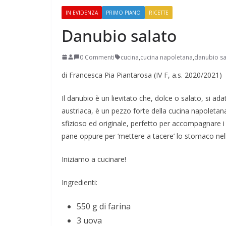
IN EVIDENZA
PRIMO PIANO
RICETTE
Danubio salato
0 Commenti
cucina
,
cucina napoletana
,
danubio sa
di Francesca Pia Piantarosa (IV F, a.s. 2020/2021)
Perle dei prof #38
Il danubio è un lievitato che, dolce o salato, si ada
austriaca, è un pezzo forte della cucina napoletan
sfizioso ed originale, perfetto per accompagnare i c
pane oppure per ‘mettere a tacere’ lo stomaco nell’a
Iniziamo a cucinare!
Ingredienti:
550 g di farina
3 uova