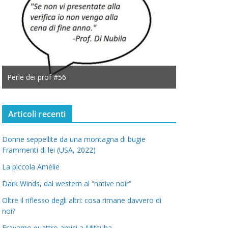
Perle dei prof #56
Perle dei prof
Articoli recenti
Donne seppellite da una montagna di bugie
Frammenti di lei (USA, 2022)
La piccola Amélie
Dark Winds, dal western al “native noir”
Oltre il riflesso degli altri: cosa rimane davvero di
noi?
Eravamo quattro amici a Mitsuba