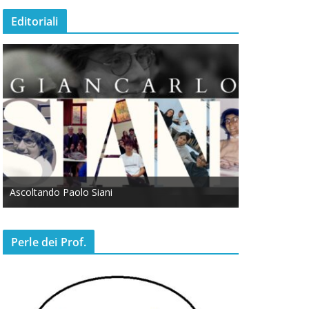
Editoriali
Ascoltando Paolo Siani
Otto Marzo
Perle dei Prof.