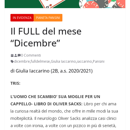
IN EVIDENZA
PIANETA PANSINI
Il FULL del mese
“Dicembre”
0 Commenti
dicembre
,
fulldelmese
,
Giulia Iaccarino
,
iaccarino
,
Pansini
di Giulia Iaccarino (2B, a.s. 2020/2021)
TRIS:
L’UOMO CHE SCAMBIO’ SUA MOGLIE PER UN
CAPPELLO- LIBRO DI OLIVER SACKS:
Libro per chi ama
la curiosa realtà del mondo, che offre in mille modi la sua
molteplicità. Il neurologo Oliver Sacks analizza casi clinici
a volte con ironia, a volte con un pizzico in più di serietà,