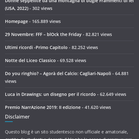
Donne seppellite da una montagna di bugie Frammenti di lei
(USA, 2022)
- 302 views
Homepage
- 165.889 views
29 Novembre: FFF – blOck the Friday
- 82.821 views
Ultimi ricordi -Primo Capitolo
- 82.252 views
Notte del Liceo Classico
- 69.528 views
Do you ringhio? – Agorà del Calcio: Cagliari-Napoli
- 64.881
views
Luca in Drawings: un disegno per il ricordo
- 62.649 views
Premio NarrAzione 2019: II edizione
- 41.620 views
Disclaimer
Questo blog è un sito studentesco non ufficiale e amatoriale,