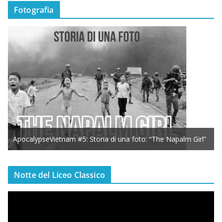
Fotografia
ApocalypseVietnam #5: Storia di una foto: “The Napalm Girl”
Notte del Liceo Classico
V
i
d