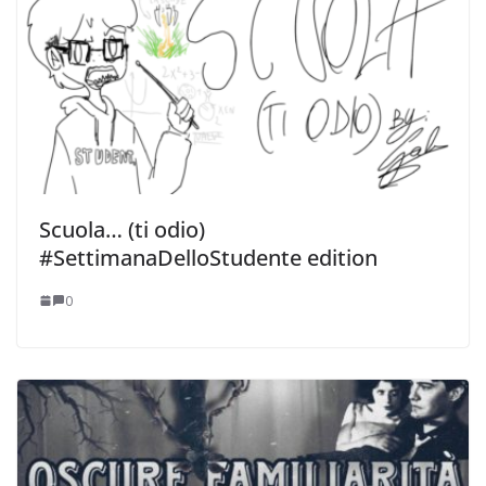
Scuola… (ti odio)
#SettimanaDelloStudente edition
0