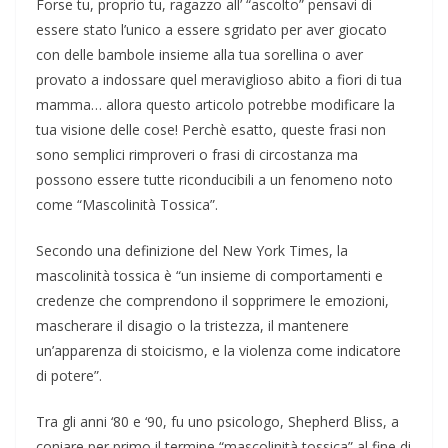
Forse tu, proprio tu, ragazzo all’ “ascolto” pensavi di
essere stato l’unico a essere sgridato per aver giocato
con delle bambole insieme alla tua sorellina o aver
provato a indossare quel meraviglioso abito a fiori di tua
mamma… allora questo articolo potrebbe modificare la
tua visione delle cose! Perchè esatto, queste frasi non
sono semplici rimproveri o frasi di circostanza ma
possono essere tutte riconducibili a un fenomeno noto
come “Mascolinità Tossica”.
Secondo una definizione del New York Times, la
mascolinità tossica è “un insieme di comportamenti e
credenze che comprendono il sopprimere le emozioni,
mascherare il disagio o la tristezza, il mantenere
un’apparenza di stoicismo, e la violenza come indicatore
di potere”.
Tra gli anni ‘80 e ‘90, fu uno psicologo, Shepherd Bliss, a
coniare per primo il termine “mascolinità tossica” al fine di