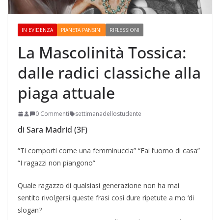
IN EVIDENZA
PIANETA PANSINI
RIFLESSIONI
La Mascolinità Tossica:
dalle radici classiche alla
piaga attuale
0 Commenti
settimanadellostudente
di Sara Madrid (3F)
“Ti comporti come una femminuccia” “Fai l’uomo di casa”
“I ragazzi non piangono”
Quale ragazzo di qualsiasi generazione non ha mai
sentito rivolgersi queste frasi così dure ripetute a mo ‘di
slogan?