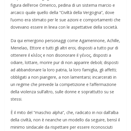
figura dell’eroe Omerico, pedina di un sistema marcio e
arcaico quale quello della “Civiltà della Vergogna”, dove
l’uomo era stimato per le sue azioni e comportamenti che
dovevano essere in linea con le aspettative della società.
Da qui emergono personaggi come Agamennone, Achille,
Menelao, Ettore e tutti gli altri eroi, disposti a tutto pur di
ottenere il κλέος e non disonorare il γένος, disposti a
odiare, lottare, morire pur di non apparire deboli; disposti
ad abbandonare la loro patria, la loro famiglia, gli affetti;
obbligati a non piangere, a non lamentarsi; incarcerati in
un regime che prevede la competizione e l’affermazione
della violenza sull’altro, sulle donne e soprattutto su se
stessi.
È il mito del “maschio alpha”, che, radicato in noi dall’alba
della civiltà, non è neanche un modello da seguire, bensì il
minimo sindacale da rispettare per essere riconosciuti