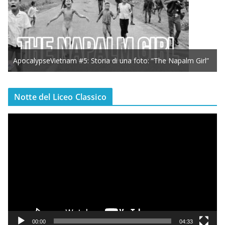
ApocalypseVietnam #5: Storia di una foto: “The Napalm Girl”
Notte del Liceo Classico
V
i
d
e
o
P
l
a
y
00:00
04:33