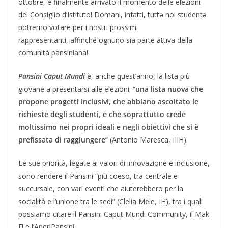
ottobre, è finalmente arrivato il momento delle elezioni
del Consiglio d’Istituto! Domani, infatti, tuttə noi studentə
potremo votare per i nostri prossimi
rappresentanti, affinché ognuno sia parte attiva della
comunità pansiniana!
Pansini Caput Mundi
è, anche quest’anno, la lista più
giovane a presentarsi alle elezioni: “
una lista nuova che
propone progetti inclusivi, che abbiano ascoltato le
richieste degli studenti, e che soprattutto crede
moltissimo nei propri ideali e negli obiettivi che si è
prefissata di raggiungere
” (Antonio Maresca, IIIH).
Le sue priorità, legate ai valori di innovazione e inclusione,
sono rendere il Pansini “più coeso, tra centrale e
succursale, con vari eventi che aiuterebbero per la
socialità e l’unione tra le sedi” (Clelia Mele, IH), tra i quali
possiamo citare il Pansini Caput Mundi Community, il Mak
Π e l’AperiPansini.