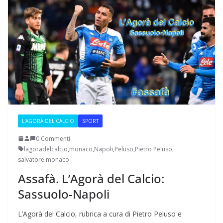
L'AGORÀ DEL CALCIO
SPORT
0 Commenti
lagoradelcalcio
,
monaco
,
Napoli
,
Peluso
,
Pietro Peluso
,
salvatore monaco
Assafà. L’Agorà del Calcio:
Sassuolo-Napoli
L’Agorà del Calcio, rubrica a cura di Pietro Peluso e