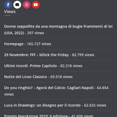
Views
Donne seppellite da una montagna di bugie Frammenti di lei
(USA, 2022)
- 297 views
Homepage
- 165.727 views
29 Novembre: FFF – blOck the Friday
- 82.799 views
Ultimi ricordi -Primo Capitolo
- 82.218 views
Notte del Liceo Classico
- 69.518 views
Do you ringhio? – Agorà del Calcio: Cagliari-Napoli
- 64.854
views
Luca in Drawings: un disegno per il ricordo
- 62.632 views
Premio NarrAzione 2019: II edizione
- 41.600 views