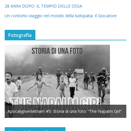
28 ANNI DOPO: IL TEMPIO DELLE OSSA
Un contorto viaggio nel mondo della ludopatia: Il Giocatore
Fotografia
ApocalypseVietnam #5: Storia di una foto: “The Napalm Girl”