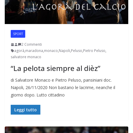
SPORT
2 Commenti
agorà
,
maradona
,
monaco
,
Napoli
,
Peluso
,
Pietro Peluso
,
salvatore monaco
“La pelota siempre al dièz”
di Salvatore Monaco e Pietro Peluso, pansiniani doc.
Napoli, 26/11/2020 Non bastano le lacrime, neanche il
giorno dopo. Lutto cittadino
Leggi tutto