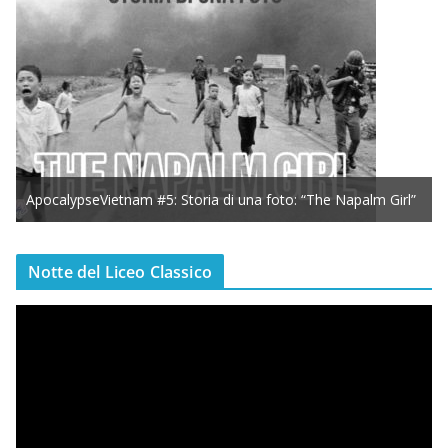
ApocalypseVietnam #5: Storia di una foto: “The Napalm Girl”
Notte del Liceo Classico
V
i
d
e
o
P