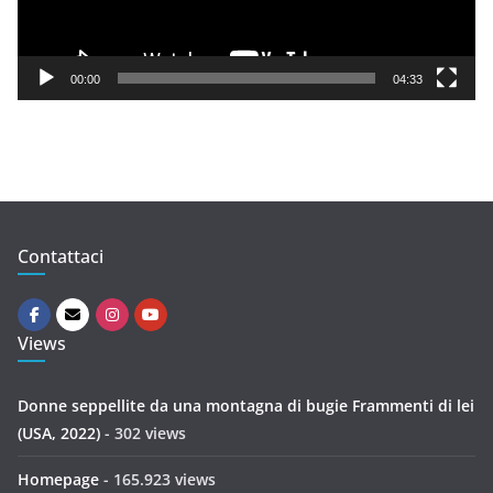
l
a
y
00:00
04:33
e
r
Contattaci
Views
Donne seppellite da una montagna di bugie Frammenti di lei
(USA, 2022)
- 302 views
Homepage
- 165.923 views