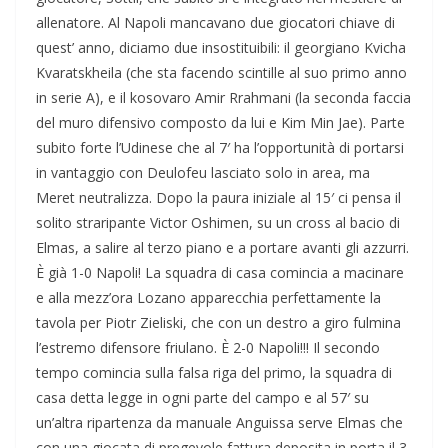
allenatore. Al Napoli mancavano due giocatori chiave di
quest’ anno, diciamo due insostituibili: il georgiano Kvicha
Kvaratskheila (che sta facendo scintille al suo primo anno
in serie A), e il kosovaro Amir Rrahmani (la seconda faccia
del muro difensivo composto da lui e Kim Min Jae). Parte
subito forte l’Udinese che al 7′ ha l’opportunità di portarsi
in vantaggio con Deulofeu lasciato solo in area, ma
Meret neutralizza. Dopo la paura iniziale al 15′ ci pensa il
solito straripante Victor Oshimen, su un cross al bacio di
Elmas, a salire al terzo piano e a portare avanti gli azzurri.
È già 1-0 Napoli! La squadra di casa comincia a macinare
e alla mezz’ora Lozano apparecchia perfettamente la
tavola per Piotr Zieliski, che con un destro a giro fulmina
l’estremo difensore friulano. È 2-0 Napoli!!! Il secondo
tempo comincia sulla falsa riga del primo, la squadra di
casa detta legge in ogni parte del campo e al 57′ su
un’altra ripartenza da manuale Anguissa serve Elmas che
con una giocata di pregevole fattura deposita in porta il 3-