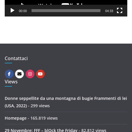
a
y
00:00
04:33
e
r
Contattaci
Views
Donne seppellite da una montagna di bugie Frammenti di lei
(USA, 2022)
- 299 views
Homepage
- 165.819 views
29 Novembre: FFF – blOck the Friday
- 82.812 views