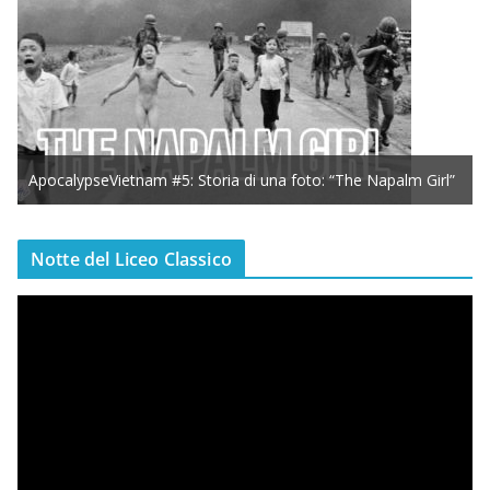
ApocalypseVietnam #5: Storia di una foto: “The Napalm Girl”
Notte del Liceo Classico
V
i
d
e
o
P
l