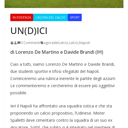
IN EVIDENZA
L'AGORÀ DEL CALCIO
SPORT
UN(D)ICI
0 Commenti
agoradelcalcio
,
calcio
,
Napoli
di Lorenzo De Martino e Davide Brandi (IH)
Ciao a tutti, siamo Lorenzo De Martino e Davide Brandi,
due studenti sportivi e tifosi sfegatati del Napoli.
Cominceremo una rubrica inerente le partite degli azzurri.
Le commenteremo e cercheremo di essere più oggettivi
possibile.
Ieri il Napoli ha affrontato una squadra ostica e che sta
proponendo un calcio propositivo, l’Udinese. Mister
Spalletti deve cimentarsi contro la squadra di un suo ex
giocatore, Sottil, che subito si è integrato nel mestiere di