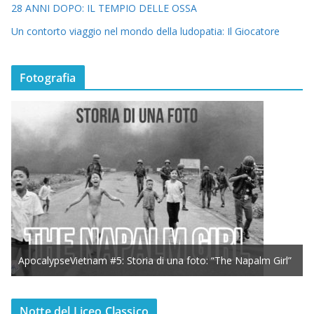
28 ANNI DOPO: IL TEMPIO DELLE OSSA
Un contorto viaggio nel mondo della ludopatia: Il Giocatore
Fotografia
ApocalypseVietnam #5: Storia di una foto: “The Napalm Girl”
Notte del Liceo Classico