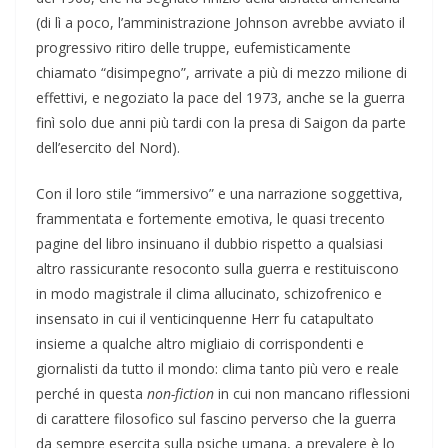
(di lì a poco, l’amministrazione Johnson avrebbe avviato il
progressivo ritiro delle truppe, eufemisticamente
chiamato “disimpegno”, arrivate a più di mezzo milione di
effettivi, e negoziato la pace del 1973, anche se la guerra
finì solo due anni più tardi con la presa di Saigon da parte
dell’esercito del Nord).
Con il loro stile “immersivo” e una narrazione soggettiva,
frammentata e fortemente emotiva, le quasi trecento
pagine del libro insinuano il dubbio rispetto a qualsiasi
altro rassicurante resoconto sulla guerra e restituiscono
in modo magistrale il clima allucinato, schizofrenico e
insensato in cui il venticinquenne Herr fu catapultato
insieme a qualche altro migliaio di corrispondenti e
giornalisti da tutto il mondo: clima tanto più vero e reale
perché in questa
non-fiction
in cui non mancano riflessioni
di carattere filosofico sul fascino perverso che la guerra
da sempre esercita sulla psiche umana, a prevalere è lo