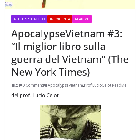
ARTE E SPETTACOLO
IN EVIDENZA
READ ME
ApocalypseVietnam #3:
“Il miglior libro sulla
guerra del Vietnam” (The
New York Times)
0 Commenti
ApocalypseVietnam
,
Prof.LucioCelot
,
ReadMe
del prof. Lucio Celot