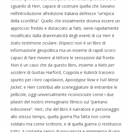
sguardo di Herr, capace di costruire quella che Saviano
nell’introduzione all’edizione italiana definisce “un’epica
della sconfitta”. Quello che inizialmente doveva essere un
approccio freddo e distaccato ai fatti, viene rapidamente
modificato dalla drammaticità degli eventi di cui Herr è
stato testimone oculare:
Dispacci
non è un libro di
informazione geopolitica ma un insieme di rapidi scorci
capaci di fare rivivere al lettore le sensazioni dal fronte.
Non è un caso che da questo libro, insieme a
Nato per
uccidere
di Gustav Harford, Coppola e Kubrick trassero
spunto per i loro capolavori,
Apocalypse Now
e
Full Metal
Jacket
; e Herr contribuì alle sceneggiature di entrambe le
pellicole, oggi universalmente riconosciute come i due
pilastri del nostro immaginario filmico sul “pantano
indocinese”. Herr, che del libro è narratore e personaggio
allo stesso tempo, quella guerra l’ha fatta non come
soldato ma come scrittore, e di quella guerra ci restituisce
tutto, il costante senso di insicurezza e imminenza di una