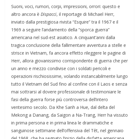
Suoni, voci, rumori, corpi, impressioni, orrori: questo e
altro ancora è
Dispacci
, il reportage di Michael Herr,
inviato dalla prestigiosa rivista “Esquire” tra il 1967 e il
1969 a seguire l’andamento della “sporca guerra”
americana nel sud-est asiatico. A cinquant’anni dalla
tragica conclusione della fallimentare avventura a stelle e
strisce in Vietnam, fa ancora effetto rileggere le pagine di
Herr, allora giovanissimo corrispondente di guerra che per
un anno e mezzo condivise con i soldati pericoli e
operazioni rischiosissime, volando instancabilmente lungo
tutto il Vietnam del Sud fino al confine con il Laos e senza
mai sottrarsi al dovere professionale di testimoniare le
fasi della guerra forse più controversa dell’intero
ventesimo secolo. Da Khe Sanh a Hue, dal delta del
Mekong a Danang, da Saigon a Na-Trang, Herr ha vissuto
in prima persona e in prima linea le drammatiche e
sanguinose settimane dell’offensiva del Têt, nel gennaio
del 1968, che ha segnato l’inizio della disfatta americana