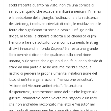
soddisfacente quanto ha visto, non c’è una cornice di
senso per quello che accade ai militari americani, l’inferno
e la seduzione della giungla, l’ostinazione e la resistenza
dei vietcong, i cadaveri crivellati di colpi, le mutilazioni e le
ferite che significano “si torna a casa!”, il rifugio nella
droga, la follia, la chitarra distorta e psichedelica di Jimi
Hendrix a fare da sottofondo ai combattimenti, le stragi
di civili innocenti. In fondo
Dispacci
è e resta una grande
libro perché ci dice anche qualcosa sulla condizione
umana, sulle scelte che ognuno di noi fa quando decide di
stare da una parte e se ne assume meriti e colpe, a
rischio di perdere la propria umanità; rielaborazione del
lutto di un’intera generazione, “narrazione psicotica”,
“visione del Vietnam antiretorica”, “letteratura
d’esperienza”, “rammemorazione delle turbe legate alla
guerra”, chiamatelo come volete ma
Dispacci
è un libro
che non andrebbe raccontato ma letto e “vissuto” nel
profondo di ognuno perché, come dice Herr in chiusura,