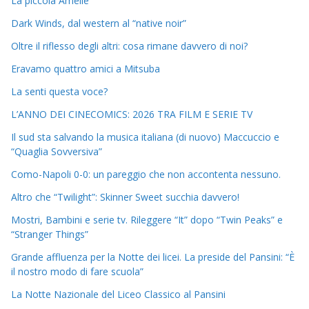
La piccola Amélie
Dark Winds, dal western al “native noir”
Oltre il riflesso degli altri: cosa rimane davvero di noi?
Eravamo quattro amici a Mitsuba
La senti questa voce?
L’ANNO DEI CINECOMICS: 2026 TRA FILM E SERIE TV
Il sud sta salvando la musica italiana (di nuovo) Maccuccio e
“Quaglia Sovversiva”
Como-Napoli 0-0: un pareggio che non accontenta nessuno.
Altro che “Twilight”: Skinner Sweet succhia davvero!
Mostri, Bambini e serie tv. Rileggere “It” dopo “Twin Peaks” e
“Stranger Things”
Grande affluenza per la Notte dei licei. La preside del Pansini: “È
il nostro modo di fare scuola”
La Notte Nazionale del Liceo Classico al Pansini