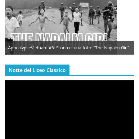
ApocalypseVietnam #5: Storia di una foto: “The Napalm Girl”
Notte del Liceo Classico
V
i
d
e
o
P
l
a