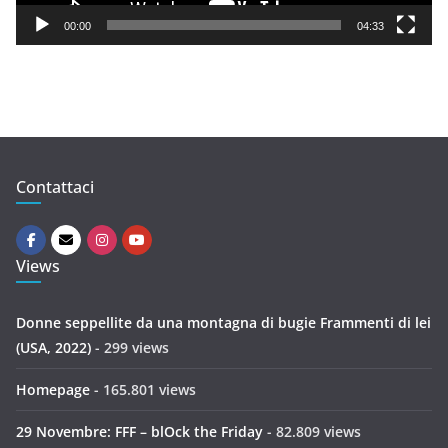
y
00:00
04:33
e
r
Contattaci
Views
Donne seppellite da una montagna di bugie Frammenti di lei
(USA, 2022)
- 299 views
Homepage
- 165.801 views
29 Novembre: FFF – blOck the Friday
- 82.809 views