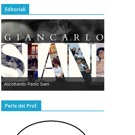
Editoriali
Ascoltando Paolo Siani
Otto Marzo
Perle dei Prof.