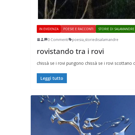
IN EVIDENZA
POESIE E RACCONTI
STORIE DI SALAMANDRE
0 Commenti
poesia
,
storiedisalamandre
Perle dei prof #38
rovistando tra i rovi
chissà se i rovi pungono chissà se i rovi scottano 
Leggi tutto