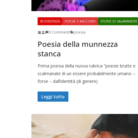
IN EVIDENZA
POESIE E RACCONTI
STORIE DI SALAMANDRE
0 Commenti
poesia
Poesia della munnezza
stanca
Prima poesia della nuova rubrica “poesie brutte e
scalmanate di un essere probabilmente umano –
forse – dall’identità (di genere)
Leggi tutto