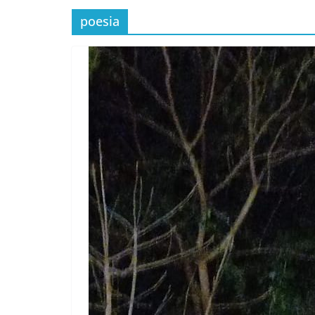
poesia
Incontro sul referendum per la rif
magistratura