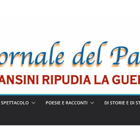
E SPETTACOLO
POESIE E RACCONTI
DI STORIE E DI S