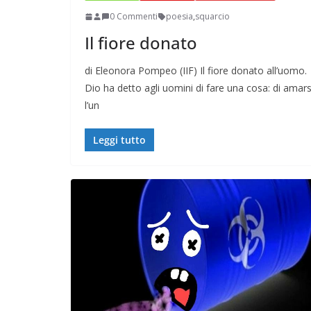
0 Commenti
poesia
,
squarcio
Il fiore donato
di Eleonora Pompeo (IIF) Il fiore donato all’uomo.
Dio ha detto agli uomini di fare una cosa: di amars
l’un
Leggi tutto