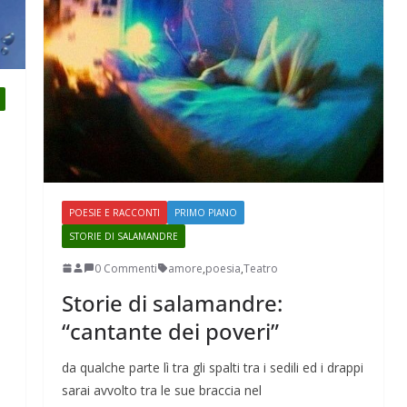
POESIE E RACCONTI
PRIMO PIANO
STORIE DI SALAMANDRE
0 Commenti
amore
,
poesia
,
Teatro
Storie di salamandre:
“cantante dei poveri”
da qualche parte lì tra gli spalti tra i sedili ed i drappi
sarai avvolto tra le sue braccia nel