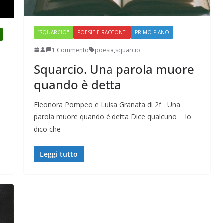
“SQUARCIO"
POESIE E RACCONTI
PRIMO PIANO
1 Commento
poesia
,
squarcio
Squarcio. Una parola muore
quando è detta
Eleonora Pompeo e Luisa Granata di 2f Una
parola muore quando è detta Dice qualcuno − Io
dico che
Leggi tutto