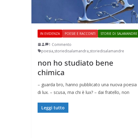
IN EVIDENZA
POESIE E RACCONTI
STORIE DI SALAMANDRE
1 Commento
poesia
,
storiedisalamandra
,
storiedisalamandre
non ho studiato bene
chimica
– guarda bro, hanno pubblicato una nuova poesia
di lux. – scusa, ma chi è lux? – dai fratello, non
Leggi tutto