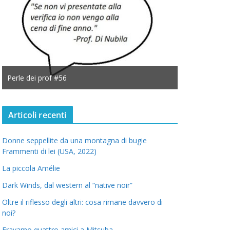
Perle dei prof #56
Perle dei prof
Articoli recenti
Donne seppellite da una montagna di bugie
Frammenti di lei (USA, 2022)
La piccola Amélie
Dark Winds, dal western al “native noir”
Oltre il riflesso degli altri: cosa rimane davvero di
noi?
Eravamo quattro amici a Mitsuba