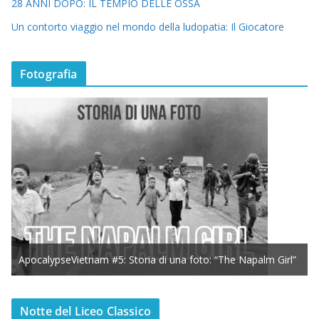
28 ANNI DOPO: IL TEMPIO DELLE OSSA
Un contorto viaggio nel mondo della ludopatia: Il Giocatore
Fotografia
ApocalypseVietnam #5: Storia di una foto: “The Napalm Girl”
Notte del Liceo Classico