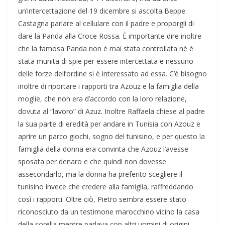
un’intercettazione del 19 dicembre si ascolta Beppe
Castagna parlare al cellulare con il padre e proporgli di
dare la Panda alla Croce Rossa. È importante dire inoltre
che la famosa Panda non è mai stata controllata né è
stata munita di spie per essere intercettata e nessuno
delle forze dell’ordine si è interessato ad essa. C’è bisogno
inoltre di riportare i rapporti tra Azouz e la famiglia della
moglie, che non era d’accordo con la loro relazione,
dovuta al “lavoro” di Azuz. Inoltre Raffaela chiese al padre
la sua parte di eredità per andare in Tunisia con Azouz e
aprire un parco giochi, sogno del tunisino, e per questo la
famiglia della donna era convinta che Azouz l’avesse
sposata per denaro e che quindi non dovesse
assecondarlo, ma la donna ha preferito scegliere il
tunisino invece che credere alla famiglia, raffreddando
così i rapporti. Oltre ciò, Pietro sembra essere stato
riconosciuto da un testimone marocchino vicino la casa
della sorella mentre parlava con altri uomini di origini