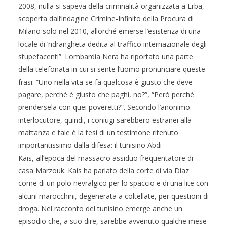
2008, nulla si sapeva della criminalità organizzata a Erba,
scoperta dall’indagine Crimine-Infinito della Procura di
Milano solo nel 2010, allorché emerse l’esistenza di una
locale di ‘ndrangheta dedita al traffico internazionale degli
stupefacenti”. Lombardia Nera ha riportato una parte
della telefonata in cui si sente l’uomo pronunciare queste
frasi: “Uno nella vita se fa qualcosa è giusto che deve
pagare, perché è giusto che paghi, no?”, “Però perché
prendersela con quei poveretti?”. Secondo l’anonimo
interlocutore, quindi, i coniugi sarebbero estranei alla
mattanza e tale è la tesi di un testimone ritenuto
importantissimo dalla difesa: il tunisino Abdi
Kais, all’epoca del massacro assiduo frequentatore di
casa Marzouk. Kais ha parlato della corte di via Diaz
come di un polo nevralgico per lo spaccio e di una lite con
alcuni marocchini, degenerata a coltellate, per questioni di
droga. Nel racconto del tunisino emerge anche un
episodio che, a suo dire, sarebbe avvenuto qualche mese