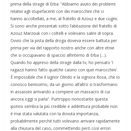
prima della strage di Erba: “Abbiamo avuto dei problemi
relativi agli stupefacenti con dei marocchini che ci
hanno accoltellati, a me, al fratello di Azouz e due cugini.
Si sono anche presentati sotto l’abitazione del fratello di
Azouz Marzouk con i coltelli e volevano salire di sopra.
Ovvio che la pista della droga doveva essere battuta per
prima per via del rapporto nostro anche con altre etnie
che si occupavano di spaccio all’interno di Erba (…).
Quando ho appreso della strage dalla tv, ho pensato ‘I
ragazzi hanno fatto qualche casino con quei marocchini’.
È impossibile che il signor Olindo e la signora Rosa, che io
conosco benissimo, da un giorno all’altro si trasformano
in assassini arrivando a compiere un massacro di cui
ancora oggi si parla”. Purtroppo nonostante questa
ipotesi sembra la più credibile e addirittura probabile non
è mai stata valutata con la dovuta importanza,
probabilmente perché tutti volevano arrivare rapidamente
alla chiusura del caso, commettendo però così errori