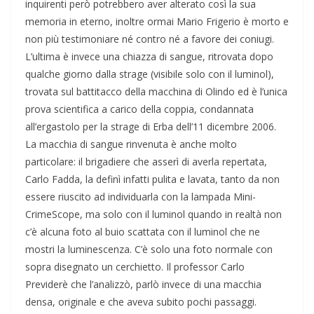
inquirenti però potrebbero aver alterato così la sua
memoria in eterno, inoltre ormai Mario Frigerio è morto e
non più testimoniare né contro né a favore dei coniugi.
L’ultima è invece una chiazza di sangue, ritrovata dopo
qualche giorno dalla strage (visibile solo con il luminol),
trovata sul battitacco della macchina di Olindo ed è l’unica
prova scientifica a carico della coppia, condannata
all’ergastolo per la strage di Erba dell’11 dicembre 2006.
La macchia di sangue rinvenuta è anche molto
particolare: il brigadiere che asserì di averla repertata,
Carlo Fadda, la definì infatti pulita e lavata, tanto da non
essere riuscito ad individuarla con la lampada Mini-
CrimeScope, ma solo con il luminol quando in realtà non
c’è alcuna foto al buio scattata con il luminol che ne
mostri la luminescenza. C’è solo una foto normale con
sopra disegnato un cerchietto. Il professor Carlo
Previderè che l’analizzò, parlò invece di una macchia
densa, originale e che aveva subito pochi passaggi.