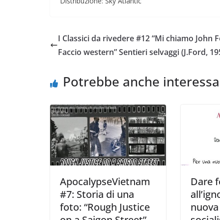
Distribuzione: Sky Atlantic
I Classici da rivedere #12 “Mi chiamo John F
Faccio western” Sentieri selvaggi (J.Ford, 19
Potrebbe anche interessa
ApocalypseVietnam
Dare 
#7: Storia di una
all’ig
foto: “Rough Justice
nuova 
on a Saigon Street”
social