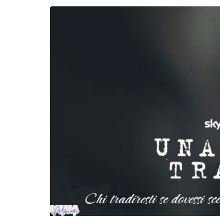
Incontro sul referendum per la rif
magistratura