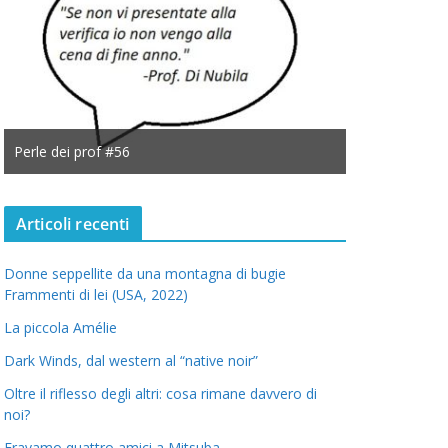
Perle dei prof #56
Perle dei prof
Articoli recenti
Donne seppellite da una montagna di bugie
Frammenti di lei (USA, 2022)
La piccola Amélie
Dark Winds, dal western al “native noir”
Oltre il riflesso degli altri: cosa rimane davvero di
noi?
Eravamo quattro amici a Mitsuba