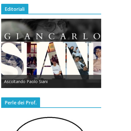
Editoriali
Ascoltando Paolo Siani
Otto Marzo
Perle dei Prof.