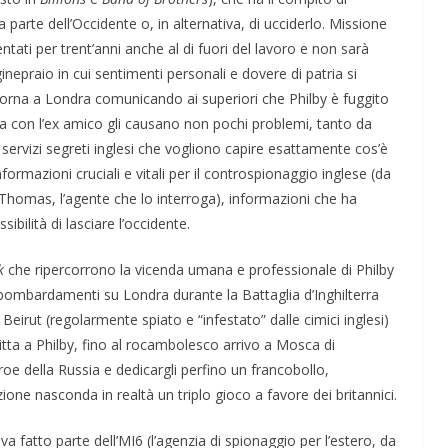
parte dell’Occidente o, in alternativa, di ucciderlo. Missione
tati per trent’anni anche al di fuori del lavoro e non sarà
o ginepraio in cui sentimenti personali e dovere di patria si
itorna a Londra comunicando ai superiori che Philby è fuggito
za con l’ex amico gli causano non pochi problemi, tanto da
servizi segreti inglesi che vogliono capire esattamente cos’è
nformazioni cruciali e vitali per il controspionaggio inglese (da
y Thomas, l’agente che lo interroga), informazioni che ha
sibilità di lasciare l’occidente.
k
che ripercorrono la vicenda umana e professionale di Philby
i bombardamenti su Londra durante la Battaglia d’Inghilterra
ive nella
ApocalypseVietnam #7: Storia di una foto: “Rough
 Beirut (regolarmente spiato e “infestato” dalle cimici inglesi)
Justice on a Saigon Street”
itta a Philby, fino al rocambolesco arrivo a Mosca di
roe della Russia e dedicargli perfino un francobollo,
one nasconda in realtà un triplo gioco a favore dei britannici.
a fatto parte dell’MI6 (l’agenzia di spionaggio per l’estero, da