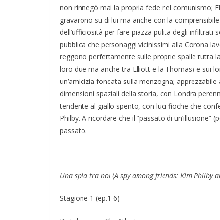
non rinnegò mai la propria fede nel comunismo; Elli
gravarono su di lui ma anche con la comprensibile d
dell’ufficiosità per fare piazza pulita degli infiltrati
pubblica che personaggi vicinissimi alla Corona l
reggono perfettamente sulle proprie spalle tutta l
loro due ma anche tra Elliott e la Thomas) e sui loro
un’amicizia fondata sulla menzogna; apprezzabile an
dimensioni spaziali della storia, con Londra per
tendente al giallo spento, con luci fioche che confe
Philby. A ricordare che il “passato di un’illusione” (
passato.
Una spia tra noi
(
A spy among friends: Kim Philby a
Stagione 1 (ep.1-6)