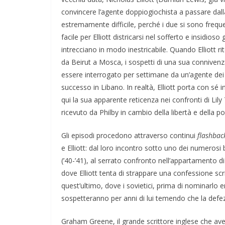
convincere l’agente doppiogiochista a passare dalla 
estremamente difficile, perché i due si sono frequen
facile per Elliott districarsi nel sofferto e insidios
intrecciano in modo inestricabile. Quando Elliott r
da Beirut a Mosca, i sospetti di una sua conniven
essere interrogato per settimane da un’agente dei 
successo in Libano. In realtà, Elliott porta con sé i
qui la sua apparente reticenza nei confronti di Lil
ricevuto da Philby in cambio della libertà e della pos
Gli episodi procedono attraverso continui
flashbac
e Elliott: dal loro incontro sotto uno dei numeros
Napoli: una città indifferente che v
(’40-’41), al serrato confronto nell’appartamento di
straordinarietà
dove Elliott tenta di strappare una confessione scr
quest’ultimo, dove i sovietici, prima di nominarlo e
sospetteranno per anni di lui temendo che la defezi
Graham Greene, il grande scrittore inglese che avev