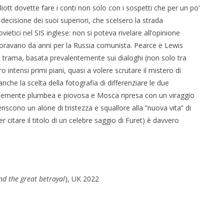
ott dovette fare i conti non solo con i sospetti che per un po’
ecisione dei suoi superiori, che scelsero la strada
 sovietici nel SIS inglese: non si poteva rivelare all’opinione
avoravano da anni per la Russia comunista. Pearce e Lewis
a trama, basata prevalentemente sui dialoghi (non solo tra
 intensi primi piani, quasi a volere scrutare il mistero di
che la scelta della fotografia di differenziare le due
ennemente plumbea e piovosa e Mosca ripresa con un viraggio
riscono un alone di tristezza e squallore alla “nuova vita” di
per citare il titolo di un celebre saggio di Furet) è davvero
nd the great betrayal
), UK 2022