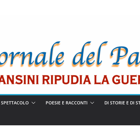
E SPETTACOLO
POESIE E RACCONTI
DI STORIE E DI S