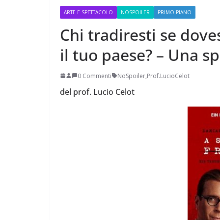
ARTE E SPETTACOLO
NOSPOILER
PRIMO PIANO
Chi tradiresti se dove
il tuo paese? – Una sp
Perle dei prof #38
0 Commenti
NoSpoiler
,
Prof.LucioCelot
del prof. Lucio Celot