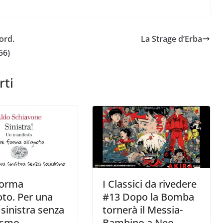
ord.
La Strage d’Erba
56)
rti
forma
I Classici da rivedere
noto. Per una
#13 Dopo la Bomba
sinistra senza
tornerà il Messia-
ismo
Bambino a Neo