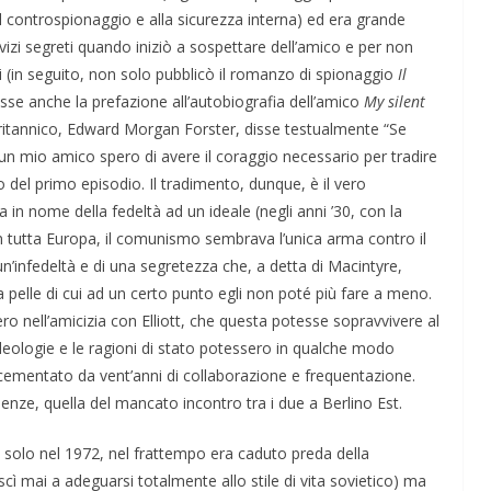
 controspionaggio e alla sicurezza interna) ed era grande
vizi segreti quando iniziò a sospettare dell’amico e per non
bbi (in seguito, non solo pubblicò il romanzo di spionaggio
Il
crisse anche la prefazione all’autobiografia dell’amico
My silent
 britannico, Edward Morgan Forster, disse testualmente “Se
e un mio amico spero di avere il coraggio necessario per tradire
io del primo episodio. Il tradimento, dunque, è il vero
a in nome della fedeltà ad un ideale (negli anni ’30, con la
 in tutta Europa, il comunismo sembrava l’unica arma contro il
un’infedeltà e di una segretezza che, a detta di Macintyre,
 pelle di cui ad un certo punto egli non poté più fare a meno.
o nell’amicizia con Elliott, che questa potesse sopravvivere al
ideologie e le ragioni di stato potessero in qualche modo
cementato da vent’anni di collaborazione e frequentazione.
enze, quella del mancato incontro tra i due a Berlino Est.
 solo nel 1972, nel frattempo era caduto preda della
scì mai a adeguarsi totalmente allo stile di vita sovietico) ma