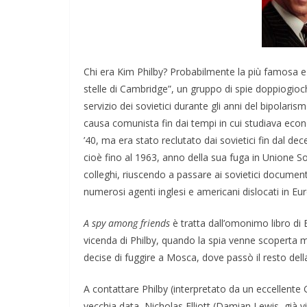
Chi era Kim Philby? Probabilmente la più famosa e a
stelle di Cambridge”, un gruppo di spie doppiogiochis
servizio dei sovietici durante gli anni del bipolar
causa comunista fin dai tempi in cui studiava econ
’40, ma era stato reclutato dai sovietici fin dal de
cioè fino al 1963, anno della sua fuga in Unione So
colleghi, riuscendo a passare ai sovietici documen
numerosi agenti inglesi e americani dislocati in Euro
A spy among friends
è tratta dall’omonimo libro di 
vicenda di Philby, quando la spia venne scoperta 
decise di fuggire a Mosca, dove passò il resto della
A contattare Philby (interpretato da un eccellente 
vecchia data, Nicholas Elliott (Damian Lewis, già v