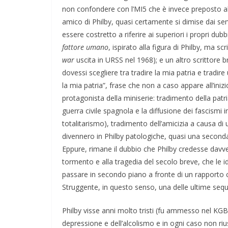
non confondere con l’MI5 che è invece preposto al
amico di Philby, quasi certamente si dimise dai ser
essere costretto a riferire ai superiori i propri du
fattore umano
, ispirato alla figura di Philby, ma s
war
uscita in URSS nel 1968); e un altro scrittore
dovessi scegliere tra tradire la mia patria e tradir
la mia patria”, frase che non a caso appare all’iniz
protagonista della miniserie: tradimento della patri
guerra civile spagnola e la diffusione dei fascismi
totalitarismo), tradimento dell’amicizia a causa di 
divennero in Philby patologiche, quasi una seconda
Eppure, rimane il dubbio che Philby credesse davver
tormento e alla tragedia del secolo breve, che le 
passare in secondo piano a fronte di un rapporto 
Struggente, in questo senso, una delle ultime sequ
Philby visse anni molto tristi (fu ammesso nel KGB
depressione e dell’alcolismo e in ogni caso non riu