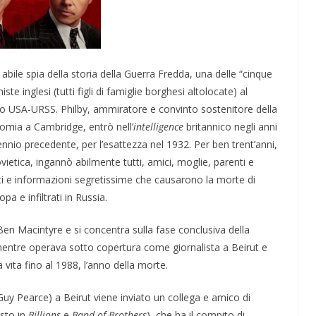
bile spia della storia della Guerra Fredda, una delle “cinque
te inglesi (tutti figli di famiglie borghesi altolocate) al
ismo USA-URSS. Philby, ammiratore e convinto sostenitore della
omia a Cambridge, entrò nell’
intelligence
britannico negli anni
cennio precedente, per l’esattezza nel 1932. Per ben trent’anni,
vietica, ingannò abilmente tutti, amici, moglie, parenti e
ti e informazioni segretissime che causarono la morte di
pa e infiltrati in Russia.
Ben Macintyre e si concentra sulla fase conclusiva della
mentre operava sotto copertura come giornalista a Beirut e
 vita fino al 1988, l’anno della morte.
Guy Pearce) a Beirut viene inviato un collega e amico di
isto in
Billions
e
Band of Brothers
), che ha il compito di