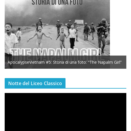
ApocalypseVietnam #5: Storia di una foto: “The Napalm Girl”
Notte del Liceo Classico
V
i
d
e
o