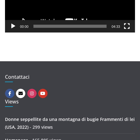
P
l
a
y
00:00
04:33
e
r
Contattaci
Views
Donne seppellite da una montagna di bugie Frammenti di lei
(USA, 2022)
- 299 views