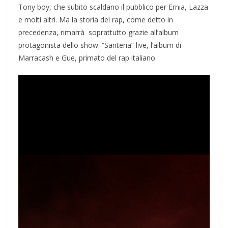
Tony boy, che subito scaldano il pubblico per Ernia, Lazza
e molti altri. Ma la storia del rap, come detto in
precedenza, rimarrà soprattutto grazie all’album
protagonista dello show: “Santeria” live, l’album di
Marracash e Gue, primato del rap italiano.