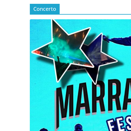
Concerto
Incontro sul referendum per la rif
magistratura