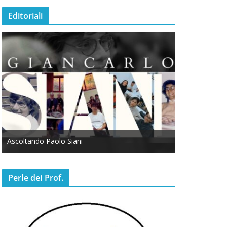
Editoriali
Ascoltando Paolo Siani
Otto Marzo
Perle dei Prof.