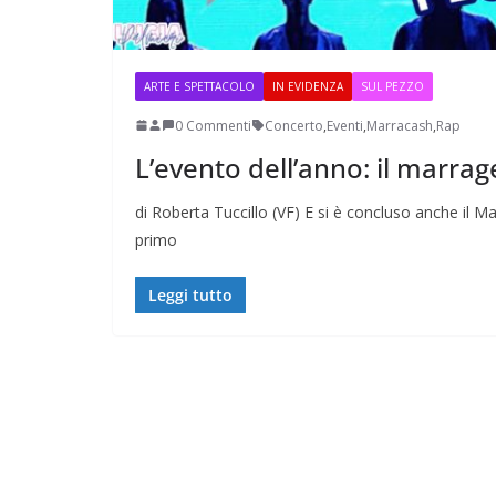
ARTE E SPETTACOLO
IN EVIDENZA
SUL PEZZO
0 Commenti
Concerto
,
Eventi
,
Marracash
,
Rap
L’evento dell’anno: il marra
Perle dei prof #38
di Roberta Tuccillo (VF) E si è concluso anche il 
primo
Leggi tutto