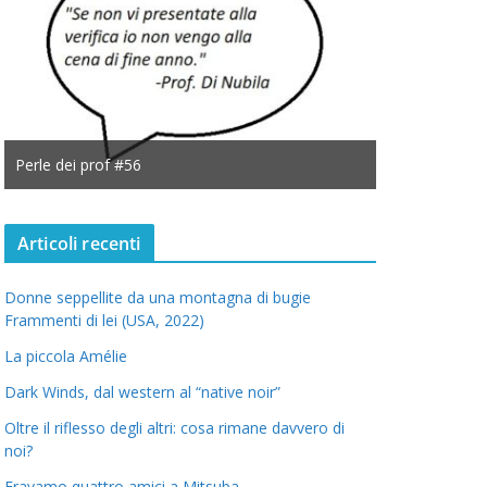
Perle dei prof #56
Perle dei prof
Articoli recenti
Donne seppellite da una montagna di bugie
Frammenti di lei (USA, 2022)
La piccola Amélie
Dark Winds, dal western al “native noir”
Oltre il riflesso degli altri: cosa rimane davvero di
noi?
Eravamo quattro amici a Mitsuba