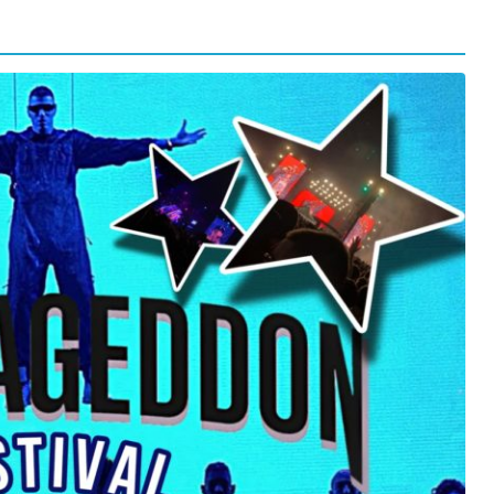
orma della
L’ANNO DEI CINECOMICS: 2026 TRA FILM E
SERIE TV