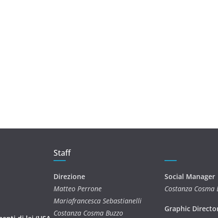
Staff
Direzione
Social Manager
Matteo Perrone
Costanza Cosma 
Mariafrancesca Sebastianelli
Graphic Directo
Costanza Cosma Buzzo