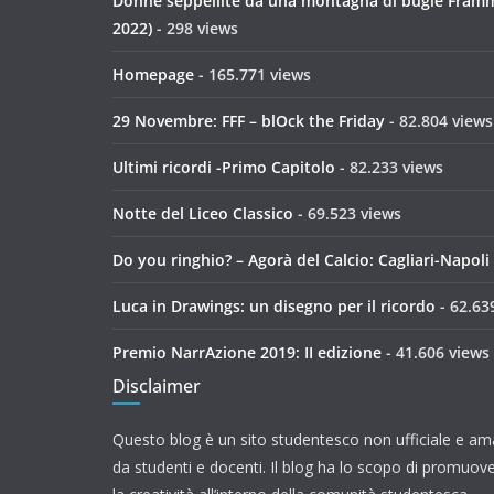
Donne seppellite da una montagna di bugie Framme
2022)
- 298 views
Homepage
- 165.771 views
29 Novembre: FFF – blOck the Friday
- 82.804 views
Ultimi ricordi -Primo Capitolo
- 82.233 views
Notte del Liceo Classico
- 69.523 views
Do you ringhio? – Agorà del Calcio: Cagliari-Napoli
Luca in Drawings: un disegno per il ricordo
- 62.63
Premio NarrAzione 2019: II edizione
- 41.606 views
Disclaimer
Questo blog è un sito studentesco non ufficiale e ama
da studenti e docenti. Il blog ha lo scopo di promuove