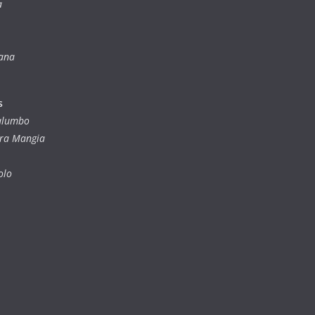
a
iana
s
Palumbo
dra Mangia
olo