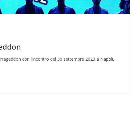
geddon
Perle dei prof #57
Marrageddon con l’incontro del 30 settembre 2023 a Napoli,