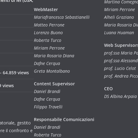
nti di lei (USA,
Martina Comegn
WebMaster
Miriam Perrone
Mariafrancesca Sebastianelli
Alheli Graziano
Matteo Perrone
Maria Rosaria D
Lorenzo Buono
Luana Huaman
Roberta Turco
Web Supervisor
Miriam Perrone
prof.ssa Maria 
Maria Rosaria Diana
prof.ssa Alessan
Dafne Cerqua
prof. Lucio Celot
Greta Montalbano
- 64.859 views
prof. Andrea Picc
Content Supervisor
9 views
CEO
Daniel Brandi
DS Albina Arpaia
Dafne Cerqua
Filippo Travelli
Responsabile Comunicazioni
toriale, gestito
Daniel Brandi
re il confronto e
Roberta Turco