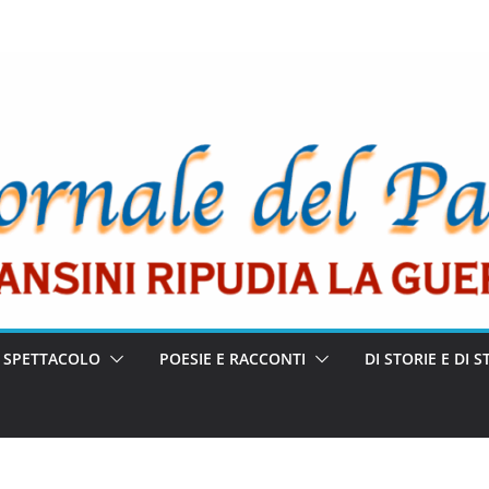
E SPETTACOLO
POESIE E RACCONTI
DI STORIE E DI S