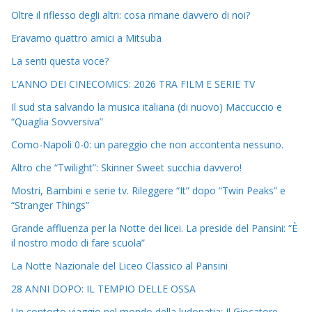
Oltre il riflesso degli altri: cosa rimane davvero di noi?
Eravamo quattro amici a Mitsuba
La senti questa voce?
L’ANNO DEI CINECOMICS: 2026 TRA FILM E SERIE TV
Il sud sta salvando la musica italiana (di nuovo) Maccuccio e
“Quaglia Sovversiva”
Como-Napoli 0-0: un pareggio che non accontenta nessuno.
Altro che “Twilight”: Skinner Sweet succhia davvero!
Mostri, Bambini e serie tv. Rileggere “It” dopo “Twin Peaks” e
“Stranger Things”
Grande affluenza per la Notte dei licei. La preside del Pansini: “È
il nostro modo di fare scuola”
La Notte Nazionale del Liceo Classico al Pansini
28 ANNI DOPO: IL TEMPIO DELLE OSSA
Un contorto viaggio nel mondo della ludopatia: Il Giocatore