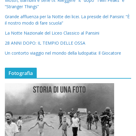
Mostri, Bambini e serie tv. Rileggere “It” dopo “Twin Peaks” e
“Stranger Things”
Grande affluenza per la Notte dei licei. La preside del Pansini: “È
il nostro modo di fare scuola”
La Notte Nazionale del Liceo Classico al Pansini
28 ANNI DOPO: IL TEMPIO DELLE OSSA
Un contorto viaggio nel mondo della ludopatia: Il Giocatore
Fotografia