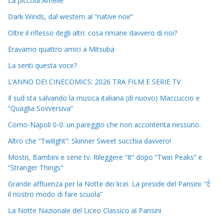
La piccola Amélie
Dark Winds, dal western al “native noir”
Oltre il riflesso degli altri: cosa rimane davvero di noi?
Eravamo quattro amici a Mitsuba
La senti questa voce?
L’ANNO DEI CINECOMICS: 2026 TRA FILM E SERIE TV
Il sud sta salvando la musica italiana (di nuovo) Maccuccio e
“Quaglia Sovversiva”
Como-Napoli 0-0: un pareggio che non accontenta nessuno.
Altro che “Twilight”: Skinner Sweet succhia davvero!
Mostri, Bambini e serie tv. Rileggere “It” dopo “Twin Peaks” e
“Stranger Things”
Grande affluenza per la Notte dei licei. La preside del Pansini: “È
il nostro modo di fare scuola”
La Notte Nazionale del Liceo Classico al Pansini