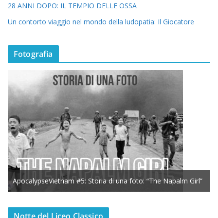
28 ANNI DOPO: IL TEMPIO DELLE OSSA
Un contorto viaggio nel mondo della ludopatia: Il Giocatore
Fotografia
ApocalypseVietnam #5: Storia di una foto: “The Napalm Girl”
Notte del Liceo Classico