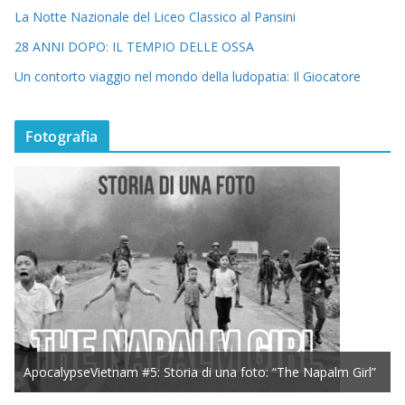
La Notte Nazionale del Liceo Classico al Pansini
28 ANNI DOPO: IL TEMPIO DELLE OSSA
Un contorto viaggio nel mondo della ludopatia: Il Giocatore
Fotografia
ApocalypseVietnam #5: Storia di una foto: “The Napalm Girl”