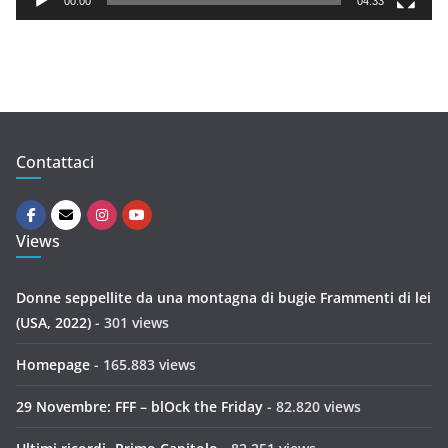
00:00
04:33
e
r
Contattaci
Views
Donne seppellite da una montagna di bugie Frammenti di lei
(USA, 2022)
- 301 views
Homepage
- 165.883 views
29 Novembre: FFF – blOck the Friday
- 82.820 views