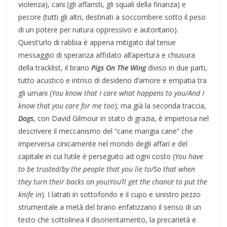
violenza), cani (gli affaristi, gli squali della finanza) e
pecore (tutti gli altri, destinati a soccombere sotto il peso
di un potere per natura oppressivo e autoritario).
Quest’urlo di rabbia è appena mitigato dal tenue
messaggio di speranza affidato all’apertura e chiusura
della tracklist, il brano
Pigs On The Wing
diviso in due parti,
tutto acustico e intriso di desiderio d’amore e empatia tra
gli umani (
You know that I care what happens to you/And I
know that you care for me too
); ma già la seconda traccia,
Dogs
, con David Gilmour in stato di grazia, è impietosa nel
descrivere il meccanismo del “cane mangia cane” che
imperversa cinicamente nel mondo degli affari e del
capitale in cui l’utile è perseguito ad ogni costo (
You have
to be trusted/by the people that you lie to/So that when
they turn their backs on you)You’ll get the chance to put the
knife in
). I latrati in sottofondo e il cupo e sinistro pezzo
strumentale a metà del brano enfatizzano il senso di un
testo che sottolinea il disorientamento, la precarietà e