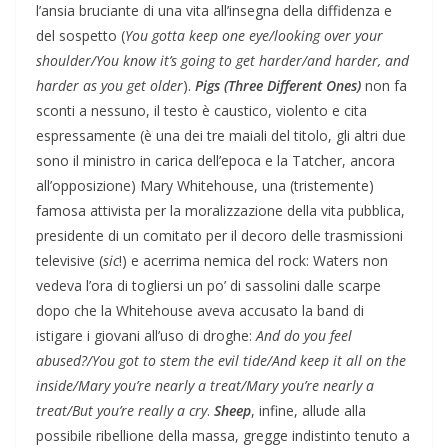
l’ansia bruciante di una vita all’insegna della diffidenza e
del sospetto (
You gotta keep one eye/looking over your
shoulder/You know it’s going to get harder/and harder, and
harder as you get older
).
Pigs (Three Different Ones)
non fa
sconti a nessuno, il testo è caustico, violento e cita
espressamente (è una dei tre maiali del titolo, gli altri due
sono il ministro in carica dell’epoca e la Tatcher, ancora
all’opposizione) Mary Whitehouse, una (tristemente)
famosa attivista per la moralizzazione della vita pubblica,
presidente di un comitato per il decoro delle trasmissioni
televisive (
sic
!) e acerrima nemica del rock: Waters non
vedeva l’ora di togliersi un po’ di sassolini dalle scarpe
dopo che la Whitehouse aveva accusato la band di
istigare i giovani all’uso di droghe:
And do you feel
abused?/You got to stem the evil tide/And keep it all on the
inside/Mary you’re nearly a treat/Mary you’re nearly a
treat/But you’re really a cry
.
Sheep
, infine, allude alla
possibile ribellione della massa, gregge indistinto tenuto a