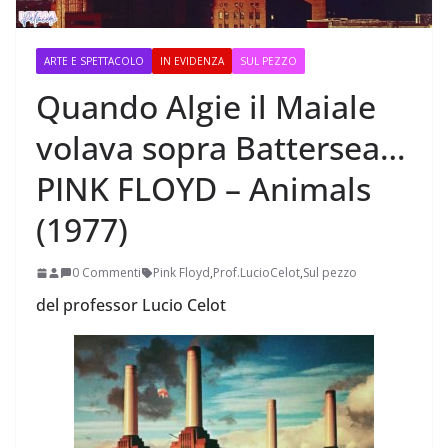
ARTE E SPETTACOLO
IN EVIDENZA
SUL PEZZO
Quando Algie il Maiale
volava sopra Battersea…
PINK FLOYD – Animals
(1977)
0 Commenti
Pink Floyd
,
Prof.LucioCelot
,
Sul pezzo
del professor Lucio Celot