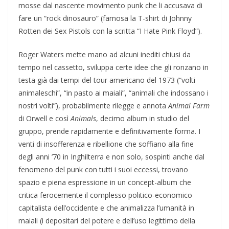
mosse dal nascente movimento punk che li accusava di
fare un “rock dinosauro” (famosa la T-shirt di Johnny
Rotten dei Sex Pistols con la scritta “I Hate Pink Floyd”).
Roger Waters mette mano ad alcuni inediti chiusi da
tempo nel cassetto, sviluppa certe idee che gli ronzano in
testa già dai tempi del tour americano del 1973 (“volti
animaleschi”, “in pasto ai maiali”, “animali che indossano i
nostri volti”), probabilmente rilegge e annota
Animal Farm
di Orwell e così
Animals
, decimo album in studio del
gruppo, prende rapidamente e definitivamente forma. I
venti di insofferenza e ribellione che soffiano alla fine
degli anni ’70 in Inghilterra e non solo, sospinti anche dal
fenomeno del punk con tutti i suoi eccessi, trovano
spazio e piena espressione in un concept-album che
critica ferocemente il complesso politico-economico
capitalista dell’occidente e che animalizza l’umanità in
maiali (i depositari del potere e dell’uso legittimo della