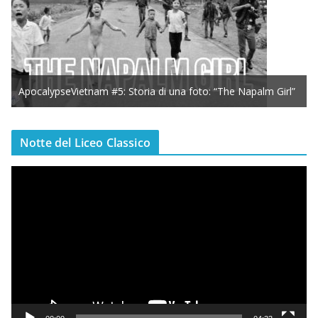
ApocalypseVietnam #5: Storia di una foto: “The Napalm Girl”
Notte del Liceo Classico
V
i
d
e
o
P
l
a
y