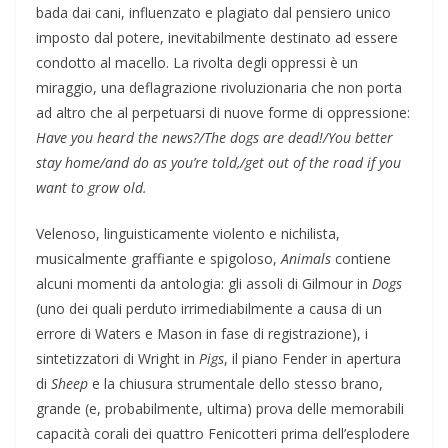
bada dai cani, influenzato e plagiato dal pensiero unico
imposto dal potere, inevitabilmente destinato ad essere
condotto al macello. La rivolta degli oppressi è un
miraggio, una deflagrazione rivoluzionaria che non porta
ad altro che al perpetuarsi di nuove forme di oppressione:
Have you heard the news?/The dogs are dead!/You better
stay home/and do as you’re told,/get out of the road if you
want to grow old.
Velenoso, linguisticamente violento e nichilista,
musicalmente graffiante e spigoloso,
Animals
contiene
alcuni momenti da antologia: gli assoli di Gilmour in
Dogs
(uno dei quali perduto irrimediabilmente a causa di un
errore di Waters e Mason in fase di registrazione), i
sintetizzatori di Wright in
Pigs
, il piano Fender in apertura
di
Sheep
e la chiusura strumentale dello stesso brano,
grande (e, probabilmente, ultima) prova delle memorabili
capacità corali dei quattro Fenicotteri prima dell’esplodere