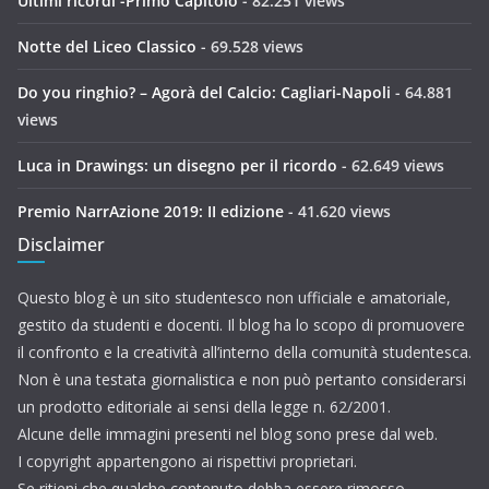
Ultimi ricordi -Primo Capitolo
- 82.251 views
Notte del Liceo Classico
- 69.528 views
Do you ringhio? – Agorà del Calcio: Cagliari-Napoli
- 64.881
views
Luca in Drawings: un disegno per il ricordo
- 62.649 views
Premio NarrAzione 2019: II edizione
- 41.620 views
Disclaimer
Questo blog è un sito studentesco non ufficiale e amatoriale,
gestito da studenti e docenti. Il blog ha lo scopo di promuovere
il confronto e la creatività all’interno della comunità studentesca.
Non è una testata giornalistica e non può pertanto considerarsi
un prodotto editoriale ai sensi della legge n. 62/2001.
Alcune delle immagini presenti nel blog sono prese dal web.
I copyright appartengono ai rispettivi proprietari.
Se ritieni che qualche contenuto debba essere rimosso,