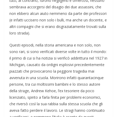
tutti, al contrario, furono negligenti e omertosi, nessuno
sembrava accorgersi del disagio dei due assassini, che
non ebbero alcun aiuto nemmeno da parte dei professori
(e infatti uccisero non solo i bulli, ma anche un docente, e
altri compagni che si erano disgraziatamente trovati sulla
loro strada).
Questi episodi, nella storia americana e non solo, non
sono rari, si sono verificati diverse volte in tutto il mondo:
il primo di cui si ha notizia si verificò addirittura nel 1927 in
Michigan, causato da ordigni esplosivi precedentemente
piazzati che provocarono la peggiore tragedia mai
avvenuta in una scuola. Morirono infatti quarantacinque
persone, tra cui moltissimi bambini e lo stesso autore
della strage, Andrew Kehoe, l’ex tesoriere da poco
licenziato, spinto a farla finita per problemi economici,
che riversò così la sua rabbia sulla stessa scuola che gli
aveva fatto perdere il lavoro. Le stragi hanno continuato
a verificarsi, e nemmeno l’Italia è esente da questi