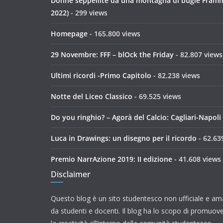
Donne seppellite da una montagna di bugie Framme
2022)
- 299 views
Homepage
- 165.800 views
29 Novembre: FFF – blOck the Friday
- 82.807 views
Ultimi ricordi -Primo Capitolo
- 82.238 views
Notte del Liceo Classico
- 69.525 views
Do you ringhio? – Agorà del Calcio: Cagliari-Napoli
Luca in Drawings: un disegno per il ricordo
- 62.63
Premio NarrAzione 2019: II edizione
- 41.608 views
Disclaimer
Questo blog è un sito studentesco non ufficiale e ama
da studenti e docenti. Il blog ha lo scopo di promuove