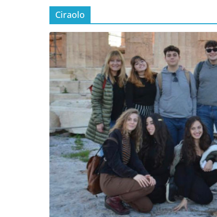
Ciraolo
Incontro sul referendum per la rif
magistratura