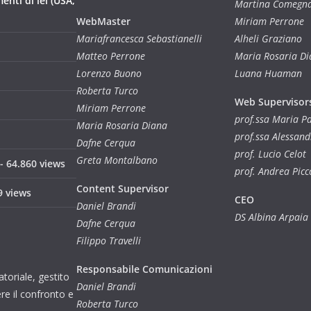
nti di lei (USA,
Martina Comegn
WebMaster
Miriam Perrone
Mariafrancesca Sebastianelli
Alheli Graziano
Matteo Perrone
Maria Rosaria D
Lorenzo Buono
Luana Huaman
Roberta Turco
Web Supervisor
Miriam Perrone
prof.ssa Maria 
Maria Rosaria Diana
prof.ssa Alessan
Dafne Cerqua
prof. Lucio Celot
Greta Montalbano
- 64.860 views
prof. Andrea Picc
Content Supervisor
9 views
CEO
Daniel Brandi
DS Albina Arpaia
Dafne Cerqua
Filippo Travelli
Responsabile Comunicazioni
toriale, gestito
Daniel Brandi
re il confronto e
Roberta Turco