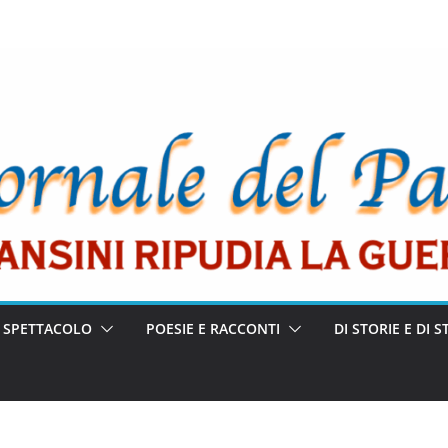
E SPETTACOLO
POESIE E RACCONTI
DI STORIE E DI S