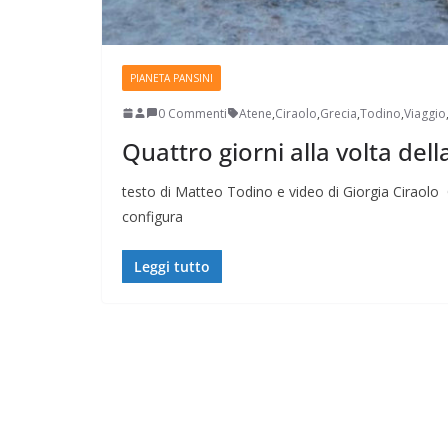
PIANETA PANSINI
0 Commenti
Atene
,
Ciraolo
,
Grecia
,
Todino
,
Viaggio
Quattro giorni alla volta dell
Perle dei prof #38
testo di Matteo Todino e video di Giorgia Ciraolo Qu
configura
Leggi tutto