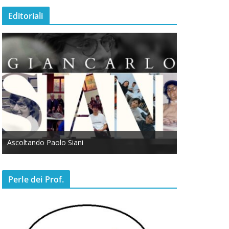
Editoriali
Ascoltando Paolo Siani
Otto Marzo
Perle dei Prof.