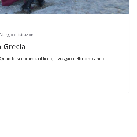
,
Viaggio di istruzione
a Grecia
Perle dei prof #57
ando si comincia il liceo, il viaggio dell’ultimo anno si