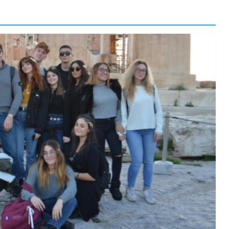
orma della
L’ANNO DEI CINECOMICS: 2026 TRA FILM E
SERIE TV