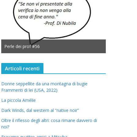
Perle dei prof #56
Perle dei prof
Articoli recenti
Donne seppellite da una montagna di bugie
Frammenti di lei (USA, 2022)
La piccola Amélie
Dark Winds, dal western al “native noir”
Oltre il riflesso degli altri: cosa rimane davvero di
noi?
Eravamo quattro amici a Mitsuba