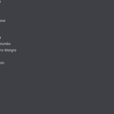
a
iana
s
Palumbo
dra Mangia
olo