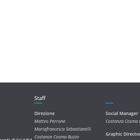
Staff
Direzione
Social Manager
Matteo Perrone
Costanza Cosma 
Mariafrancesca Sebastianelli
Graphic Directo
Costanza Cosma Buzzo