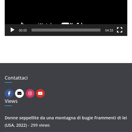
P
l
a
y
00:00
04:33
e
r
Contattaci
Views
Donne seppellite da una montagna di bugie Frammenti di lei
(USA, 2022)
- 299 views