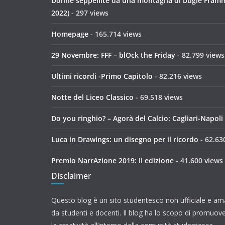
Donne seppellite da una montagna di bugie Framme
2022)
- 297 views
Homepage
- 165.714 views
29 Novembre: FFF – blOck the Friday
- 82.799 views
Ultimi ricordi -Primo Capitolo
- 82.216 views
Notte del Liceo Classico
- 69.518 views
Do you ringhio? – Agorà del Calcio: Cagliari-Napoli
Luca in Drawings: un disegno per il ricordo
- 62.63
Premio NarrAzione 2019: II edizione
- 41.600 views
Disclaimer
Questo blog è un sito studentesco non ufficiale e ama
da studenti e docenti. Il blog ha lo scopo di promuove