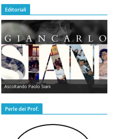
Editoriali
Ascoltando Paolo Siani
Otto Marzo
Perle dei Prof.