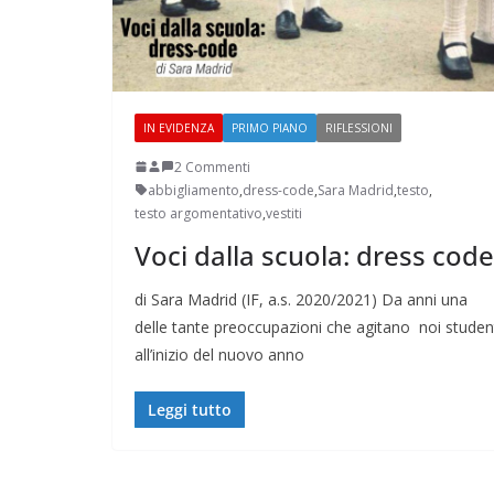
IN EVIDENZA
PRIMO PIANO
RIFLESSIONI
2 Commenti
abbigliamento
,
dress-code
,
Sara Madrid
,
testo
,
testo argomentativo
,
vestiti
Voci dalla scuola: dress code
di Sara Madrid (IF, a.s. 2020/2021) Da anni una
delle tante preoccupazioni che agitano noi studen
all’inizio del nuovo anno
Leggi tutto