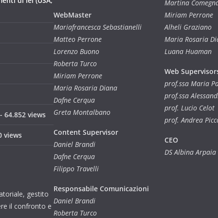
nti di lei (USA,
Martina Comegn
WebMaster
Miriam Perrone
Mariafrancesca Sebastianelli
Alheli Graziano
Matteo Perrone
Maria Rosaria D
Lorenzo Buono
Luana Huaman
Roberta Turco
Web Supervisor
Miriam Perrone
prof.ssa Maria 
Maria Rosaria Diana
prof.ssa Alessan
Dafne Cerqua
prof. Lucio Celot
Greta Montalbano
- 64.852 views
prof. Andrea Picc
Content Supervisor
0 views
CEO
Daniel Brandi
DS Albina Arpaia
Dafne Cerqua
Filippo Travelli
Responsabile Comunicazioni
toriale, gestito
Daniel Brandi
re il confronto e
Roberta Turco