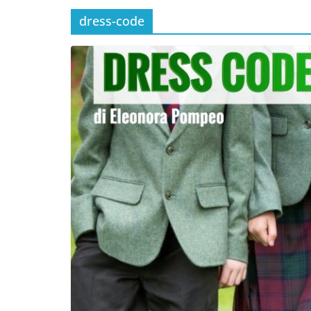
dress-code
Incontro sul referendum per la rif
magistratura