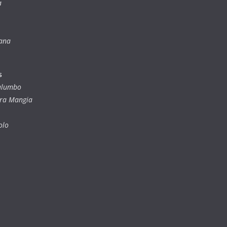
a
iana
s
Palumbo
dra Mangia
olo