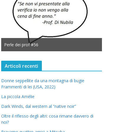
Perle dei prof #56
Perle dei prof
Articoli recenti
Donne seppellite da una montagna di bugie
Frammenti di lei (USA, 2022)
La piccola Amélie
Dark Winds, dal western al “native noir”
Oltre il riflesso degli altri: cosa rimane davvero di
noi?
Eravamo quattro amici a Mitsuba