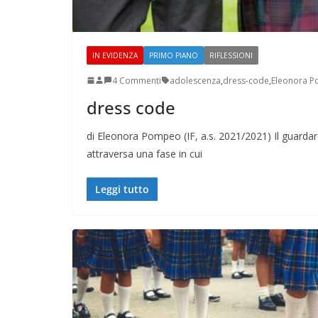
IN EVIDENZA
PRIMO PIANO
RIFLESSIONI
4 Commenti
adolescenza
,
dress-code
,
Eleonora 
dress code
Perle dei prof #38
di Eleonora Pompeo (IF, a.s. 2021/2021) Il guarda
attraversa una fase in cui
Leggi tutto