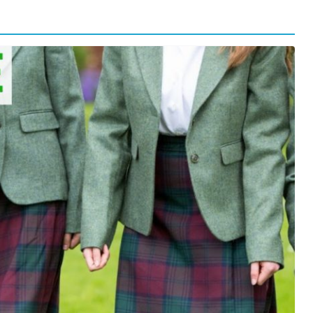
orma della
L’ANNO DEI CINECOMICS: 2026 TRA FILM E
SERIE TV