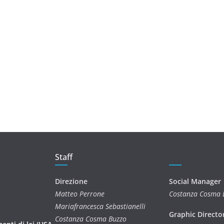
Staff
Direzione
Social Manager
Matteo Perrone
Costanza Cosma 
Mariafrancesca Sebastianelli
Graphic Directo
Costanza Cosma Buzzo