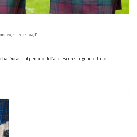
Pompeo
,
guardaroba
,
IF
Perle dei prof #57
roba Durante il periodo dell’adolescenza ognuno di noi