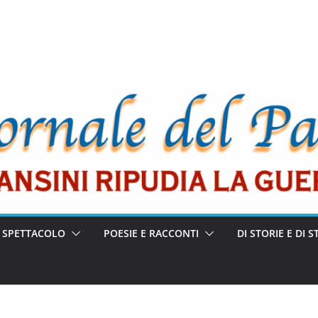
E SPETTACOLO
POESIE E RACCONTI
DI STORIE E DI S