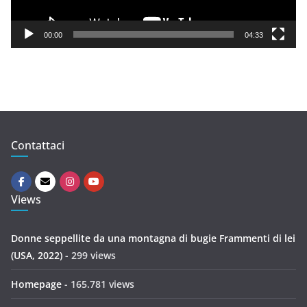
a
y
00:00
04:33
e
r
Contattaci
Views
Donne seppellite da una montagna di bugie Frammenti di lei
(USA, 2022)
- 299 views
Homepage
- 165.781 views