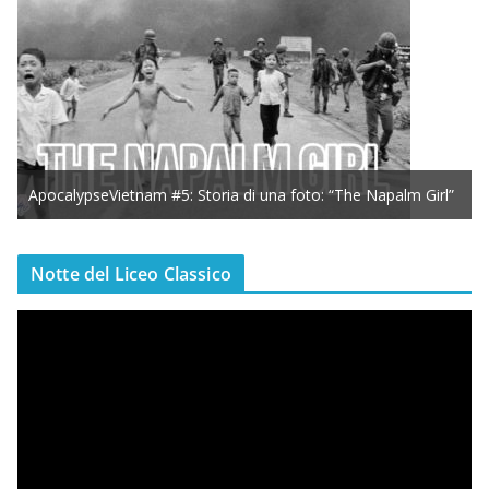
ApocalypseVietnam #5: Storia di una foto: “The Napalm Girl”
Notte del Liceo Classico
V
i
d
e
o
P
l