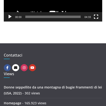
l
a
y
00:00
04:33
e
r
Contattaci
Views
Donne seppellite da una montagna di bugie Frammenti di lei
(USA, 2022)
- 302 views
Homepage
- 165.923 views