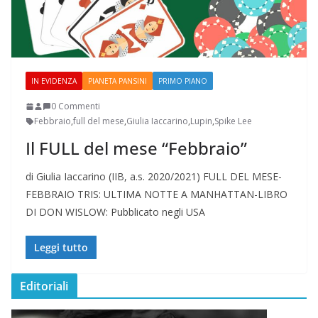
IN EVIDENZA
PIANETA PANSINI
PRIMO PIANO
0 Commenti
Febbraio
,
full del mese
,
Giulia Iaccarino
,
Lupin
,
Spike Lee
Il FULL del mese “Febbraio”
di Giulia Iaccarino (IIB, a.s. 2020/2021) FULL DEL MESE-
FEBBRAIO TRIS: ULTIMA NOTTE A MANHATTAN-LIBRO
DI DON WISLOW: Pubblicato negli USA
Leggi tutto
Editoriali