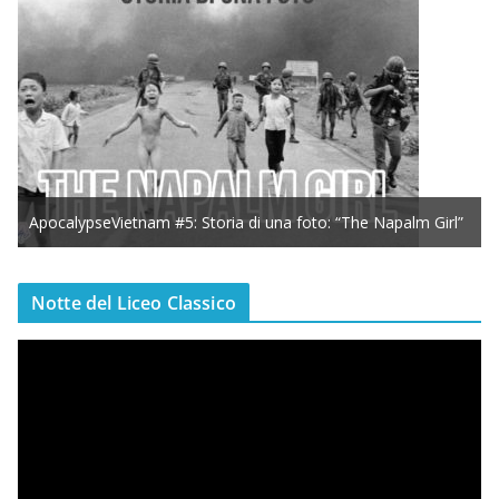
ApocalypseVietnam #5: Storia di una foto: “The Napalm Girl”
Notte del Liceo Classico
V
i
d
e
o
P